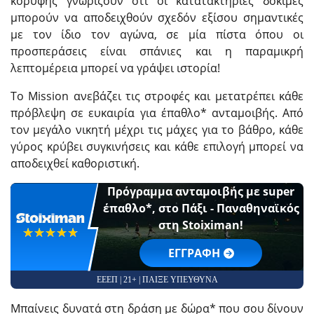
κορυφής γνωρίζουν ότι οι κατατακτήριες δοκιμές
μπορούν να αποδειχθούν σχεδόν εξίσου σημαντικές
με τον ίδιο τον αγώνα, σε μία πίστα όπου οι
προσπεράσεις είναι σπάνιες και η παραμικρή
λεπτομέρεια μπορεί να γράψει ιστορία!
Το Mission ανεβάζει τις στροφές και μετατρέπει κάθε
πρόβλεψη σε ευκαιρία για έπαθλο* ανταμοιβής. Από
τον μεγάλο νικητή μέχρι τις μάχες για το βάθρο, κάθε
γύρος κρύβει συγκινήσεις και κάθε επιλογή μπορεί να
αποδειχθεί καθοριστική.
Πρόγραμμα ανταμοιβής με super
έπαθλο*, στο Πάξι - Παναθηναϊκός
στη Stoiximan!
☆☆☆☆☆
★★★★★
EΓΓΡΑΦΗ
ΕΕΕΠ | 21+ | ΠΑΙΞΕ ΥΠΕΥΘΥΝΑ
Μπαίνεις δυνατά στη δράση με δώρα* που σου δίνουν