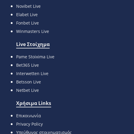
Novibet Live
Elabet Live
Fonbet Live
Winmasters Live
Live Στοίχημα
Pame Stoixima Live
Bet365 Live
Interwetten Live
Betsson Live
Netbet Live
Χρήσιμα Links
Επικοινωνία
Privacy Policy
Υπεύθυνος στοιχηματισμός