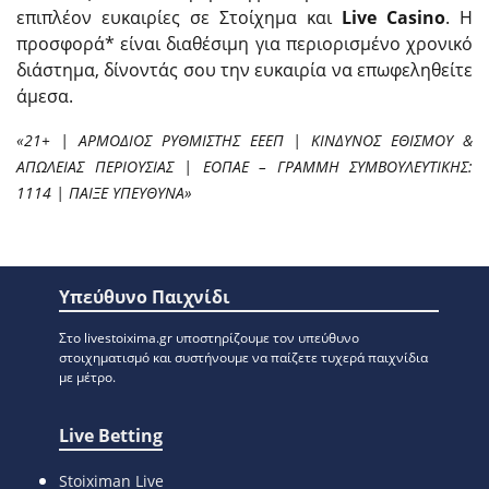
επιπλέον ευκαιρίες σε Στοίχημα και
Live Casino
. Η
προσφορά* είναι διαθέσιμη για περιορισμένο χρονικό
διάστημα, δίνοντάς σου την ευκαιρία να επωφεληθείτε
άμεσα.
«21+ | ΑΡΜΟΔΙΟΣ ΡΥΘΜΙΣΤΗΣ ΕΕΕΠ | ΚΙΝΔΥΝΟΣ ΕΘΙΣΜΟΥ &
ΑΠΩΛΕΙΑΣ
ΠΕΡΙΟΥΣΙΑΣ | ΕΟΠΑΕ – ΓΡΑΜΜΗ ΣΥΜΒΟΥΛΕΥΤΙΚΗΣ:
1114 | ΠΑΙΞΕ ΥΠΕΥΘΥΝΑ»
Υπεύθυνο Παιχνίδι
Στο livestoixima.gr υποστηρίζουμε τον υπεύθυνο
στοιχηματισμό και συστήνουμε να παίζετε τυχερά παιχνίδια
με μέτρο.
Live Betting
Stoiximan Live