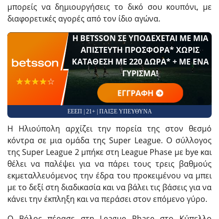
μπορείς να δημιουργήσεις το δικό σου κουπόνι, με
διαφορετικές αγορές από τον ίδιο αγώνα.
Η BETSSON ΣΕ ΥΠΟΔΕΧΕΤΑΙ ΜΕ ΜΙΑ
ΑΠΙΣΤΕΥΤΗ ΠΡΟΣΦΟΡΑ* ΧΩΡΙΣ
ΚΑΤΑΘΕΣΗ ΜΕ 220 ΔΩΡΑ* + ΜΕ ΕΝΑ
ΓΥΡΙΣΜΑ!
☆☆☆☆☆
★★★★★
ΕΓΓΡΑΦΗ
ΕΕΕΠ | 21+ | ΠΑΙΞΕ ΥΠΕΥΘΥΝΑ
Η Ηλιούπολη αρχίζει την πορεία της στον θεσμό
κόντρα σε μια ομάδα της Super League. Ο σύλλογος
της Super League 2 μπήκε στη League Phase με bye και
θέλει να παλέψει για να πάρει τους τρεις βαθμούς
εκμεταλλευόμενος την έδρα του προκειμένου να μπει
με το δεξί στη διαδικασία και να βάλει τις βάσεις για να
κάνει την έκπληξη και να περάσει στον επόμενο γύρο.
Ο Βόλος πέρασε στη League Phase στο Κύπελλο