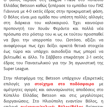
Ελλάδας Betsson καθώς ξεπέρασε το εμπόδιο του ΠΑΣ
Γιάννινα με 4-0 εκτός έδρας στην προκριματική φάση.
Ο Βόλος είναι μια ομάδα που υπέστη πολλές αλλαγές
στη διάρκεια του καλοκαιριού. Έχει καινούριο
προπονητή τον Χουάν Φεράντο και πολλά νέα
πρόσωπα στο ρόστερ του κι ως εκ τούτου προσπαθεί
να βρει την ισορροπία του. Ωστόσο, αξίζει να
αναφέρουμε πως έχει δείξει αρκετά θετικά στοιχεία
έως τώρα και υπάρχει αισιοδοξία πως μπορεί να
βελτιωθεί κι άλλο. Το Σάββατο επικράτησε 2-1 εκτός
έδρας του Παναιτωλικού για την 3η αγωνιστική της
Super League.
Στην πλατφόρμα της Betsson υπάρχουν εξαιρετικές
επιλογές για
στοίχημα στο ποδόσφαιρο
με
αμέτρητες αγορές και ασυναγώνιστες αποδόσεις στο
Κύπελλο Ελλάδας Betsson και στις μεγαλύτερες
διοργανώσεις. Στο Ηλιούπολη εναντίον Βόλος, η
επιλογή
ημίχρονο/τελικό: Βόλος/Βόλος
βρίσκεται