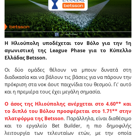
Η Ηλιούπολη υποδέχεται τον Βόλο για την 1η
αγωνιστική της League Phase για το Κύπελλο
Ελλάδας Betsson.
Οι δύο ομάδες θέλουν να μπουν δυνατά στη
διαδικασία και να βάλουν τις βάσεις για να πάρουν την
πρόκριση στα νοκ άουτ παιχνίδια του θεσμού. Γι’ αυτό
και η πρεμιέρα τους έχει μεγάλη σημασία.
Ο άσος της Ηλιούπολης ανέρχεται στο 4.60** και
το διπλό του Βόλου προσφέρεται στο 1.71** στην
πλατφόρμα της Betsson
. Παράλληλα, είναι διαθέσιμο
και το εργαλείο Bet Builder, η πιο δημοφιλής
λειτουργία των τελευταίων ετών, με την οποία