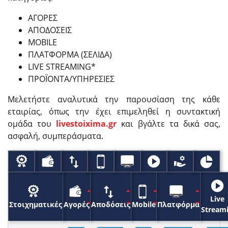
ΑΓΟΡΕΣ
ΑΠΟΔΟΣΕΙΣ
MOBILE
ΠΛΑΤΦΟΡΜΑ (ΣΕΛΙΔΑ)
LIVE STREAMING*
ΠΡΟΪΟΝΤΑ/ΥΠΗΡΕΣΙΕΣ
Μελετήστε αναλυτικά την παρουσίαση της κάθε
εταιρίας, όπως την έχει επιμεληθεί η συντακτική
ομάδα του
livestoixima.gr
και βγάλτε τα δικά σας,
ασφαλή, συμπεράσματα.
Live
Στοιχηματικές
Αγορές
Αποδόσεις
Mobile
Πλατφόρμα
Stream