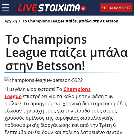
ΣΤΟΙΧΗΜΑΤΙΚΕΣ
Αρχική
Το Champions League παίζει μπάλα στην Betsson!
Το Champions
League παίζει μπάλα
στην Betsson!
Η μεγάλη ώρα έφτασε! Το
Champions
League
επιστρέφει για τα καλά με την φάση των
ομίλων. Το προηγούμενο χρονικό διάστημα οι ομάδες
έδωσαν την μάχη τους για την είσοδό τους στους
χρυσούς ομίλους της κορυφαίας διασυλλογικής
ποδοσφαιρικής διοργάνωσης και από την Τρίτη 6
Σεπτεμβρίου θα δουν και πάλι το λατρεμένο σεντόνι