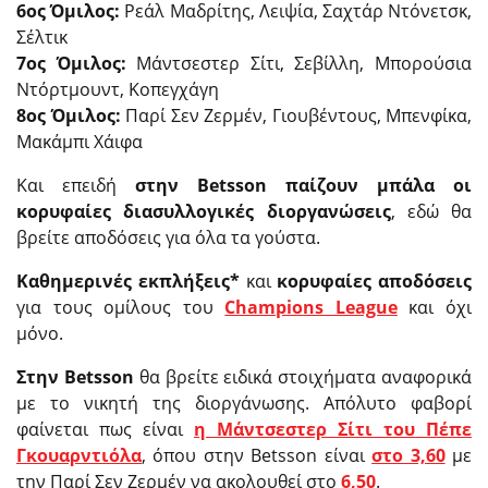
6ος Όμιλος:
Ρεάλ Μαδρίτης, Λειψία, Σαχτάρ Ντόνετσκ,
Σέλτικ
7ος Όμιλος:
Μάντσεστερ Σίτι, Σεβίλλη, Μπορούσια
Ντόρτμουντ, Κοπεγχάγη
8ος Όμιλος:
Παρί Σεν Ζερμέν, Γιουβέντους, Μπενφίκα,
Μακάμπι Χάιφα
Και επειδή
στην Betsson παίζουν μπάλα οι
κορυφαίες διασυλλογικές διοργανώσεις
, εδώ θα
βρείτε αποδόσεις για όλα τα γούστα.
Καθημερινές εκπλήξεις*
και
κορυφαίες αποδόσεις
για τους ομίλους του
Champions League
και όχι
μόνο.
Στην Betsson
θα βρείτε ειδικά στοιχήματα αναφορικά
με το νικητή της διοργάνωσης. Απόλυτο φαβορί
φαίνεται πως είναι
η Μάντσεστερ Σίτι του Πέπε
Γκουαρντιόλα
, όπου στην Betsson είναι
στο 3,60
με
την Παρί Σεν Ζερμέν να ακολουθεί στο
6,50
.