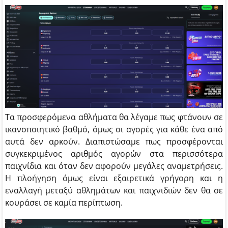
Τα προσφερόμενα αθλήματα θα λέγαμε πως φτάνουν σε
ικανοποιητικό βαθμό, όμως οι αγορές για κάθε ένα από
αυτά δεν αρκούν. Διαπιστώσαμε πως προσφέρονται
συγκεκριμένος αριθμός αγορών στα περισσότερα
παιχνίδια και όταν δεν αφορούν μεγάλες αναμετρήσεις.
Η πλοήγηση όμως είναι εξαιρετικά γρήγορη και η
εναλλαγή μεταξύ αθλημάτων και παιχνιδιών δεν θα σε
κουράσει σε καμία περίπτωση.