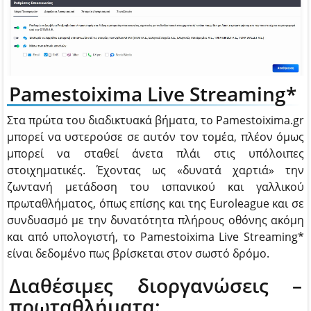
Pamestoixima Live Streaming*
Στα πρώτα του διαδικτυακά βήματα, το Pamestoixima.gr
μπορεί να υστερούσε σε αυτόν τον τομέα, πλέον όμως
μπορεί να σταθεί άνετα πλάι στις υπόλοιπες
στοιχηματικές. Έχοντας ως «δυνατά χαρτιά» την
ζωντανή μετάδοση του ισπανικού και γαλλικού
πρωταθλήματος, όπως επίσης και της Euroleague και σε
συνδυασμό με την δυνατότητα πλήρους οθόνης ακόμη
και από υπολογιστή, το Pamestoixima Live Streaming*
είναι δεδομένο πως βρίσκεται στον σωστό δρόμο.
Διαθέσιμες διοργανώσεις –
πρωταθλήματα: