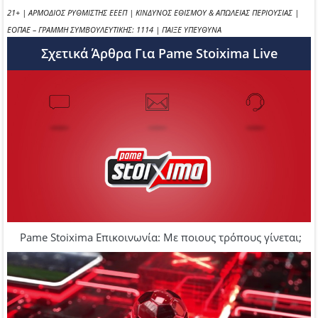
21+ | ΑΡΜΟΔΙΟΣ ΡΥΘΜΙΣΤΗΣ ΕΕΕΠ | ΚΙΝΔΥΝΟΣ ΕΘΙΣΜΟΥ & ΑΠΩΛΕΙΑΣ ΠΕΡΙΟΥΣΙΑΣ |
ΕΟΠΑΕ – ΓΡΑΜΜΗ ΣΥΜΒΟΥΛΕΥΤΙΚΗΣ: 1114 | ΠΑΙΞΕ ΥΠΕΥΘΥΝΑ
Σχετικά Άρθρα Για Pame Stoixima Live
Pame Stoixima Επικοινωνία: Με ποιους τρόπους γίνεται;