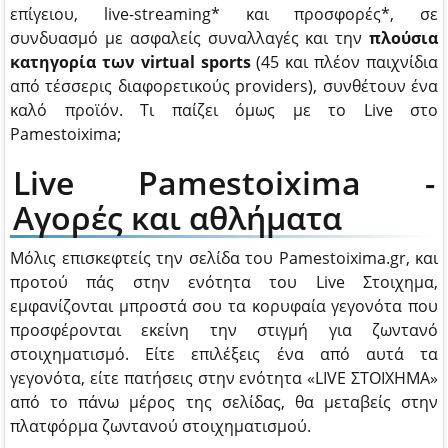
επίγειου, live-streaming* και προσφορές*, σε
συνδυασμό με ασφαλείς συναλλαγές και την
πλούσια
κατηγορία των virtual sports
(45 και πλέον παιχνίδια
από τέσσερις διαφορετικούς providers), συνθέτουν ένα
καλό προϊόν. Τι παίζει όμως με το Live στο
Pamestoixima;
Live Pamestoixima -
Αγορές και αθλήματα
Μόλις επισκεφτείς την σελίδα του Pamestoixima.gr, και
προτού πάς στην ενότητα του Live Στοιχημα,
εμφανίζονται μπροστά σου τα κορυφαία γεγονότα που
προσφέρονται εκείνη την στιγμή για ζωντανό
στοιχηματισμό. Είτε επιλέξεις ένα από αυτά τα
γεγονότα, είτε πατήσεις στην ενότητα «LIVE ΣΤΟΙΧΗΜΑ»
από το πάνω μέρος της σελίδας, θα μεταβείς στην
πλατφόρμα ζωντανού στοιχηματισμού.