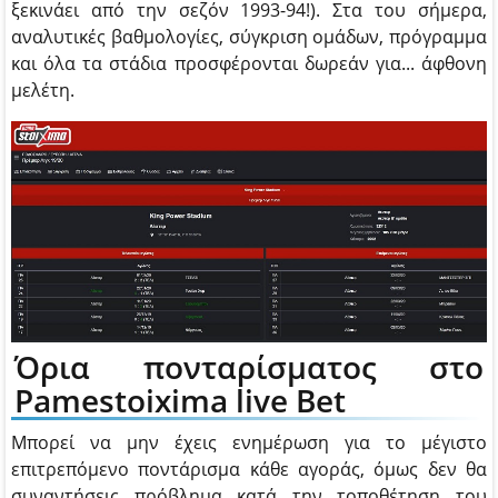
ξεκινάει από την σεζόν 1993-94!). Στα του σήμερα,
αναλυτικές βαθμολογίες, σύγκριση ομάδων, πρόγραμμα
και όλα τα στάδια προσφέρονται δωρεάν για... άφθονη
μελέτη.
Όρια πονταρίσματος στo
Pamestoixima live Bet
Μπορεί να μην έχεις ενημέρωση για το μέγιστο
επιτρεπόμενο ποντάρισμα κάθε αγοράς, όμως δεν θα
συναντήσεις πρόβλημα κατά την τοποθέτηση του