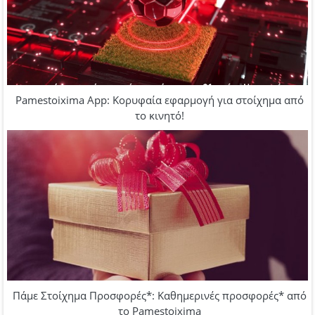
Pamestoixima App: Κορυφαία εφαρμογή για στοίχημα από
το κινητό!
Πάμε Στοίχημα Προσφορές*: Καθημερινές προσφορές* από
το Pamestoixima