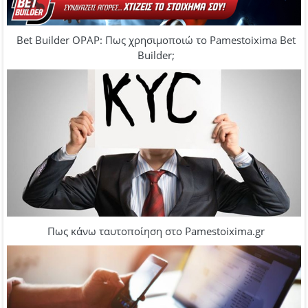
Bet Builder OPAP: Πως χρησιμοποιώ το Pamestoixima Bet
Builder;
Πως κάνω ταυτοποίηση στο Pamestoixima.gr