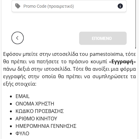
Εφόσον μπείτε στην ιστοσελίδα του pamestoixima, τότε
θα πρέπει να πατήσετε το πράσινο κουμπί «
Εγγραφή
»
πάνω δεξιά στην ιστοσελίδα. Τότε θα ανοίξει μια φόρμα
εγγραφής στην οποία θα πρέπει να συμπληρώσετε τα
εξής στοιχεία:
EMAIL
ΟΝΟΜΑ ΧΡΗΣΤΗ
ΚΩΔΙΚΟ ΠΡΟΣΒΑΣΗΣ
ΑΡΙΘΜΟ ΚΙΝΗΤΟΥ
ΗΜΕΡΟΜΗΝΙΑ ΓΕΝΝΗΣΗΣ
ΦΥΛΟ