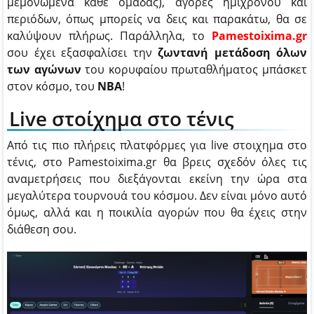
μεμονωμένα κάθε ομάδας), αγορές ημιχρόνου και
περιόδων, όπως μπορείς να δεις και παρακάτω, θα σε
καλύψουν πλήρως. Παράλληλα, το
Pamestoixima.gr
σου έχει εξασφαλίσει την
ζωντανή μετάδοση όλων
των αγώνων
του κορυφαίου πρωταθλήματος μπάσκετ
στον κόσμο, του
ΝΒΑ
!
Live στοίχημα στο τένις
Από τις πιο πλήρεις πλατφόρμες για live στοιχημα στο
τένις, στο Pamestoixima.gr θα βρεις σχεδόν όλες τις
αναμετρήσεις που διεξάγονται εκείνη την ώρα στα
μεγαλύτερα τουρνουά του κόσμου. Δεν είναι μόνο αυτό
όμως, αλλά και η ποικιλία αγορών που θα έχεις στην
διάθεση σου.