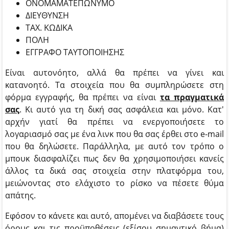
ΟΝΟΜΑΜΑΤΕΠΩΝΥΜΟ
ΔΙΕΥΘΥΝΣΗ
ΤΑΧ. ΚΩΔΙΚΑ
ΠΟΛΗ
ΕΓΓΡΑΦΟ ΤΑΥΤΟΠΟΙΗΣΗΣ
Είναι αυτονόητο, αλλά θα πρέπει να γίνει και
κατανοητό. Τα στοιχεία που θα συμπληρώσετε στη
φόρμα εγγραφής, θα πρέπει να είναι
τα πραγματικά
σας
. Κι αυτό για τη δική σας ασφάλεια και μόνο. Κατ'
αρχήν γιατί θα πρέπει να ενεργοποιήσετε το
λογαριασμό σας με ένα λινκ που θα σας έρθει στο e-mail
που θα δηλώσετε. Παράλληλα, με αυτό τον τρόπο ο
μπουκ διασφαλίζει πως δεν θα χρησιμοποιήσει κανείς
άλλος τα δικά σας στοιχεία στην πλατφόρμα του,
μειώνοντας στο ελάχιστο το ρίσκο να πέσετε θύμα
απάτης.
Εφόσον το κάνετε και αυτό, απομένει να διαβάσετε τους
όρους και τις προϋποθέσεις (εξίσου σημαντικό βήμα)