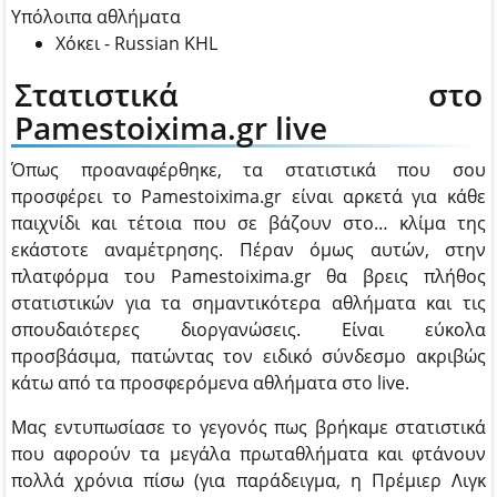
Υπόλοιπα αθλήματα
Χόκει - Russian KHL
Στατιστικά στο
Pamestoixima.gr live
Όπως προαναφέρθηκε, τα στατιστικά που σου
προσφέρει το Pamestoixima.gr είναι αρκετά για κάθε
παιχνίδι και τέτοια που σε βάζουν στο… κλίμα της
εκάστοτε αναμέτρησης. Πέραν όμως αυτών, στην
πλατφόρμα του Pamestoixima.gr θα βρεις πλήθος
στατιστικών για τα σημαντικότερα αθλήματα και τις
σπουδαιότερες διοργανώσεις. Είναι εύκολα
προσβάσιμα, πατώντας τον ειδικό σύνδεσμο ακριβώς
κάτω από τα προσφερόμενα αθλήματα στο live.
Μας εντυπωσίασε το γεγονός πως βρήκαμε στατιστικά
που αφορούν τα μεγάλα πρωταθλήματα και φτάνουν
πολλά χρόνια πίσω (για παράδειγμα, η Πρέμιερ Λιγκ