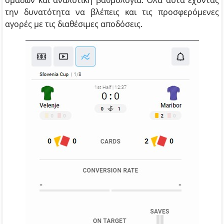
την δυνατότητα να βλέπεις και τις προσφερόμενες
αγορές με τις διαθέσιμες αποδόσεις.