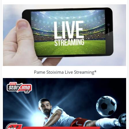
Pame Stoixima Live Streaming*