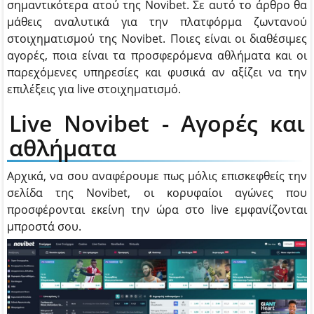
σημαντικότερα ατού της Novibet. Σε αυτό το άρθρο θα
μάθεις αναλυτικά για την πλατφόρμα ζωντανού
στοιχηματισμού της Novibet. Ποιες είναι οι διαθέσιμες
αγορές, ποια είναι τα προσφερόμενα αθλήματα και οι
παρεχόμενες υπηρεσίες και φυσικά αν αξίζει να την
επιλέξεις για live στοιχηματισμό.
Live Novibet - Αγορές και
αθλήματα
Αρχικά, να σου αναφέρουμε πως μόλις επισκεφθείς την
σελίδα της Novibet, οι κορυφαίοι αγώνες που
προσφέρονται εκείνη την ώρα στο live εμφανίζονται
μπροστά σου.