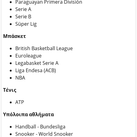
Paraguayan Primera División
Serie A
Serie B
Süper Lig
Μπάσκετ
British Basketball League
Euroleague
Legabasket Serie A
Liga Endesa (ACB)
NBA
Τένις
ATP
Υπόλοιπα αθλήματα
Handball - Bundesliga
Snooker - World Snooker