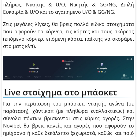
πλήρως. Νικητής & U/O, Νικητής & GG/NG, Διπλή
Ευκαιρία & U/O και το αγαπημένο U/O & GG/NG.
Στις μεγάλες λίγκες, θα βρεις πολλά ειδικά στοιχήματα
που αφορούν τα κόρνερ, τις κάρτες και τους σκόρερς
(επόμενο κόρνερ, επόμενη κάρτα, παίκτης να σκοράρει
στο ματς κλπ).
Live στοίχημα στο μπάσκετ
Για την περίπτωση του μπάσκετ, νικητής αγώνα (με
παράταση), χάντικαπ (με πληθώρα εναλλακτικών) και
σύνολα πόντων βρίσκονται στις κύριες αγορές.
Στην
Novibet θα βρεις κανείς και αγορές που αφορούν το
ημίχρονο ή κάθε δεκάλεπτο ξεχωριστά, καθώς και ποιό