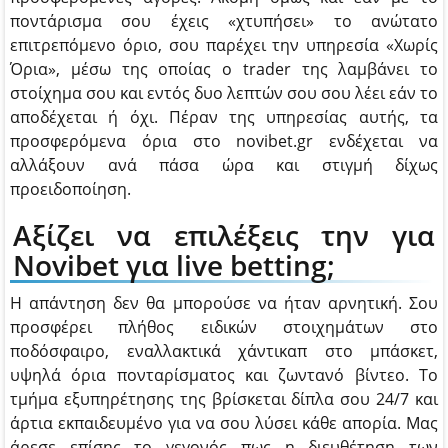
ποντάρισμα σου έχεις «χτυπήσει» το ανώτατο
επιτρεπόμενο όριο, σου παρέχει την υπηρεσία «Χωρίς
Όρια», μέσω της οποίας ο trader της λαμβάνει το
στοίχημα σου και εντός δυο λεπτών σου σου λέει εάν το
αποδέχεται ή όχι. Πέραν της υπηρεσίας αυτής, τα
προσφερόμενα όρια στο novibet.gr ενδέχεται να
αλλάξουν ανά πάσα ώρα και στιγμή δίχως
προειδοποίηση.
Αξίζει να επιλέξεις την για
Novibet για live betting;
Η απάντηση δεν θα μπορούσε να ήταν αρνητική. Σου
προσφέρει πλήθος ειδικών στοιχημάτων στο
ποδόσφαιρο, εναλλακτικά χάντικαπ στο μπάσκετ,
υψηλά όρια πονταρίσματος και ζωντανό βίντεο. Το
τμήμα εξυπηρέτησης της βρίσκεται δίπλα σου 24/7 και
άρτια εκπαιδευμένο για να σου λύσει κάθε απορία. Μας
άρεσε επίσης το γεγονός πως η διευθέτηση των