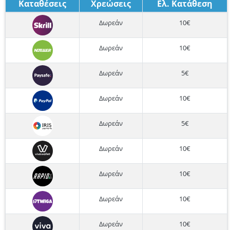
Δωρεάν
5€
Δωρεάν
10€
Δωρεάν
10€
Δωρεάν
10€
Δωρεάν
10€
Δωρεάν
5€
Δωρεάν
5€
Δωρεάν
5€
Δωρεάν
10€