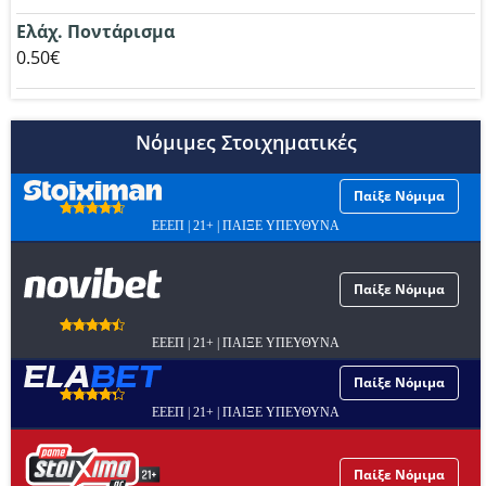
Ελάχ. Ποντάρισμα
0.50€
Νόμιμες Στοιχηματικές
Παίξε Νόμιμα
ΕΕΕΠ | 21+ | ΠΑΙΞΕ ΥΠΕΥΘΥΝΑ
Παίξε Νόμιμα
ΕΕΕΠ | 21+ | ΠΑΙΞΕ ΥΠΕΥΘΥΝΑ
Παίξε Νόμιμα
ΕΕΕΠ | 21+ | ΠΑΙΞΕ ΥΠΕΥΘΥΝΑ
Παίξε Νόμιμα