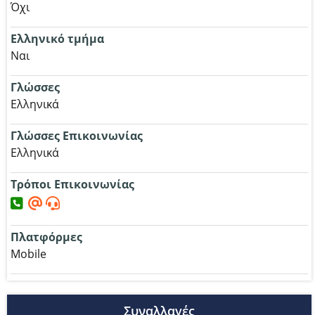
Όχι
Ελληνικό τμήμα
Ναι
Γλώσσες
Ελληνικά
Γλώσσες Επικοινωνίας
Ελληνικά
Τρόποι Επικοινωνίας
Πλατφόρμες
Mobile
Συναλλαγές