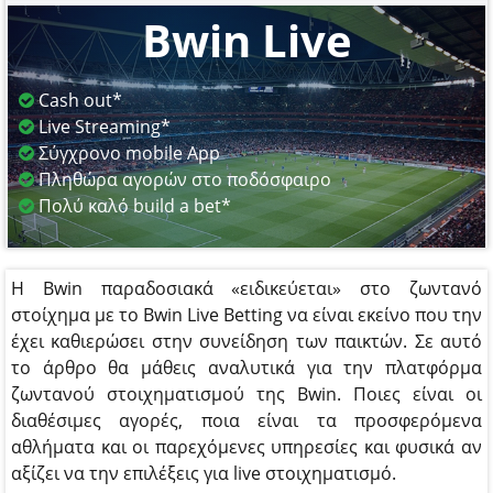
Bwin Live
Cash out*
Live Streaming*
Σύγχρονο mobile App
Πληθώρα αγορών στο ποδόσφαιρο
Πολύ καλό build a bet*
Η Bwin παραδοσιακά «ειδικεύεται» στο ζωντανό
στοίχημα με το Bwin Live Betting να είναι εκείνο που την
έχει καθιερώσει στην συνείδηση των παικτών. Σε αυτό
το άρθρο θα μάθεις αναλυτικά για την πλατφόρμα
ζωντανού στοιχηματισμού της Bwin. Ποιες είναι οι
διαθέσιμες αγορές, ποια είναι τα προσφερόμενα
αθλήματα και οι παρεχόμενες υπηρεσίες και φυσικά αν
αξίζει να την επιλέξεις για live στοιχηματισμό.