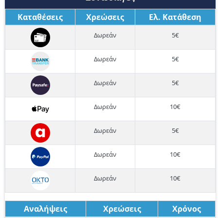
Καταθέσεις
Χρεώσεις
Ελ. Κατάθεση
Δωρεάν
5€
Δωρεάν
5€
Δωρεάν
5€
Δωρεάν
10€
Δωρεάν
5€
Δωρεάν
10€
Δωρεάν
10€
Αναλήψεις
Χρεώσεις
Χρόνος