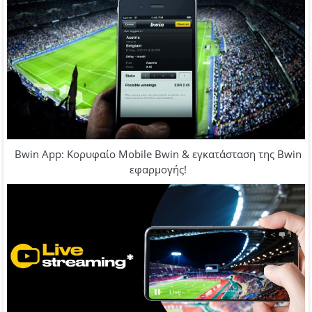
Bwin App: Κορυφαίο Mobile Bwin & εγκατάσταση της Bwin
εφαρμογής!