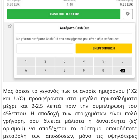
Μας άρεσε το γεγονός πως οι αγορές ημιχρόνου (1Χ2
και U/O) προσφέρονται στα μεγάλα πρωταθλήματα
μέχρι και 2-2,5 λεπτά πριν την συμπληρωση του
45λεπτου. Η αποδοχή των στοιχημάτων είναι πολύ
γρήγορη, σου δίνεται μάλιστα η δυνατότητα (εξ’
ορισμού) να αποδέχεται το σύστημα οποιαδήποτε
μεταβολή των αποδόσεων, μόνο τις υψηλότερες