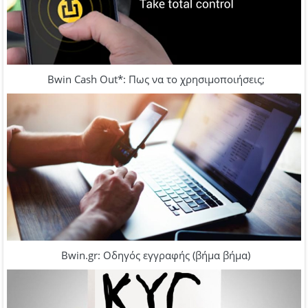
Bwin Cash Out*: Πως να το χρησιμοποιήσεις;
Bwin.gr: Οδηγός εγγραφής (βήμα βήμα)