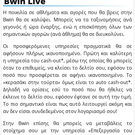
Bwin Live
Η ποικιλία σε αθλήματα και αγορές που θα βρεις στην
Bwin θα σε καλύψει. Μπορείς να τα ταξινομήσεις ανά
γεγονός ή ώρα έναρξης, ενώ η επισκόπηση όλων των
σημαντικών αγορών (ανά άθλημα) θα σε διευκολύνει.
Οι προσφερόμενες υπηρεσίες πραγματικά θα σε
αφήσουν πλήρως ικανοποιημένο. Πρώτη και καλύτερη
η υπηρεσία του cash-out*, μέσω της οποίας θα μπορείς
όταν το επιθυμείς, να κλείσει το δελτίο σου, εφόσον το
ποσό που προσφέρεται σε αφήνει ικανοποιημένο. Το
«κερασάκι στην τούρτα» όμως είναι το auto cash-out*.
Δηλαδή να ορίσεις εσύ το ποσό που θα ήθελες να
έκλεινε το δελτίο σου, εφόσον έφτανε σε αυτή την τιμή.
Το πιο σημαντικό είναι πως αυτό λειτουργεί ακόμη και
αν δεν είσαι συνδεδεμένος στον λογαριασμό σου!
Στην Bwin επίσης θα μπορείς να μεταβάλεις το
στοίχημα σου με την υπηρεσία «Επεξεργασία του