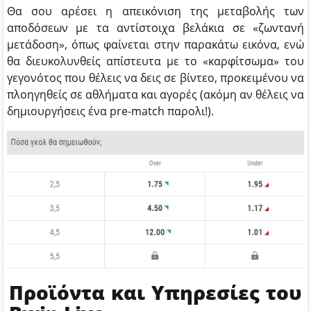
Θα σου αρέσει η απεικόνιση της μεταβολής των
αποδόσεων με τα αντίστοιχα βελάκια σε «ζωντανή
μετάδοση», όπως φαίνεται στην παρακάτω εικόνα, ενώ
θα διευκολυνθείς απίστευτα με το «καρφίτσωμα» του
γεγονότος που θέλεις να δεις σε βίντεο, προκειμένου να
πλοηγηθείς σε αθλήματα και αγορές (ακόμη αν θέλεις να
δημιουργήσεις ένα pre-match παρολι!).
Προϊόντα και Υπηρεσίες του