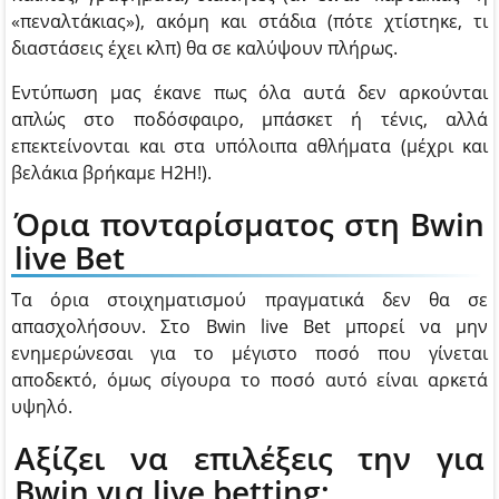
«πεναλτάκιας»), ακόμη και στάδια (πότε χτίστηκε, τι
διαστάσεις έχει κλπ) θα σε καλύψουν πλήρως.
Εντύπωση μας έκανε πως όλα αυτά δεν αρκούνται
απλώς στο ποδόσφαιρο, μπάσκετ ή τένις, αλλά
επεκτείνονται και στα υπόλοιπα αθλήματα (μέχρι και
βελάκια βρήκαμε H2H!).
Όρια πονταρίσματος στη Bwin
live Bet
Τα όρια στοιχηματισμού πραγματικά δεν θα σε
απασχολήσουν. Στο Bwin live Bet μπορεί να μην
ενημερώνεσαι για το μέγιστο ποσό που γίνεται
αποδεκτό, όμως σίγουρα το ποσό αυτό είναι αρκετά
υψηλό.
Αξίζει να επιλέξεις την για
Bwin για live betting;