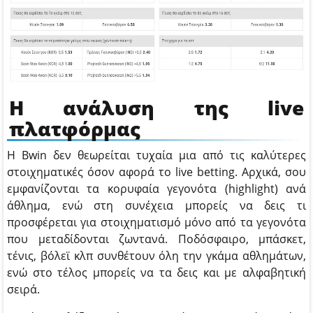
Η ανάλυση της live
πλατφόρμας
Η Bwin δεν θεωρείται τυχαία μια από τις καλύτερες
στοιχηματικές όσον αφορά το live betting. Αρχικά, σου
εμφανίζονται τα κορυφαία γεγονότα (highlight) ανά
άθλημα, ενώ στη συνέχεια μπορείς να δεις τι
προσφέρεται για στοιχηματισμό μόνο από τα γεγονότα
που μεταδίδονται ζωντανά. Ποδόσφαιρο, μπάσκετ,
τένις, βόλεϊ κλπ συνθέτουν όλη την γκάμα αθλημάτων,
ενώ στο τέλος μπορείς να τα δεις και με αλφαβητική
σειρά.