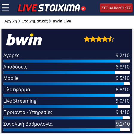
ΣΤΟΙΧΗΜΑΤΙΚΕΣ
Αρχική
Στοιχηματικές
Bwin Live
Αγορές
9.2/10
Αποδόσεις
8.8/10
Mobile
9.5/10
Πλατφόρμα
8.8/10
Live Streaming
9.0/10
Προϊόντα - Υπηρεσίες
9.4/10
Συνολική Βαθμολογία
9.2/10