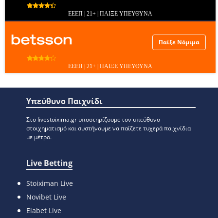
ΕΕΕΠ | 21+ | ΠΑΙΞΕ ΥΠΕΥΘΥΝΑ
Παίξε Νόμιμα
ΕΕΕΠ | 21+ | ΠΑΙΞΕ ΥΠΕΥΘΥΝΑ
Υπεύθυνο Παιχνίδι
Στο livestoixima.gr υποστηρίζουμε τον υπεύθυνο
στοιχηματισμό και συστήνουμε να παίζετε τυχερά παιχνίδια
με μέτρο.
Live Betting
Stoiximan Live
Novibet Live
Elabet Live