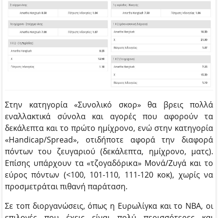
Στην κατηγορία «Συνολικό σκορ» θα βρεις πολλά
εναλλακτικά σύνολα και αγορές που αφορούν τα
δεκάλεπτα και το πρώτο ημίχρονο, ενώ στην κατηγορία
«Handicap/Spread», οτιδήποτε αφορά την διαφορά
πόντων του ζευγαριού (δεκάλεπτα, ημίχρονο, ματς).
Επίσης υπάρχουν τα «τζογαδόρικα» Μονά/Ζυγά και το
εύρος πόντων (<100, 101-110, 111-120 κοκ), χωρίς να
προσμετράται πιθανή παράταση.
Σε τοπ διοργανώσεις, όπως η Ευρωλίγκα και το ΝΒΑ, οι
επιλογές που έχεις είναι πολύ περισσότερες και