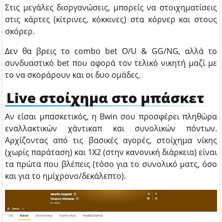
Στις μεγάλες διοργανώσεις, μπορείς να στοιχηματίσεις
στις κάρτες (κίτρινες, κόκκινες) στα κόρνερ και στους
σκόρερ.
Δεν θα βρεις το combo bet O/U & GG/NG, αλλά το
συνδυαστικό bet που αφορά τον τελικό νικητή μαζί με
το να σκοράρουν και οι δυο ομάδες.
Live στοίχημα στο μπάσκετ
Αν είσαι μπασκετικός, η Bwin σου προσφέρει πληθώρα
εναλλακτικών χάντικαπ και συνολικών πόντων.
Αρχίζοντας από τις βασικές αγορές, στοίχημα νίκης
(χωρίς παράταση) και 1Χ2 (στην κανονική διάρκεια) είναι
τα πρώτα που βλέπεις (τόσο για το συνολικό ματς, όσο
και για το ημίχρονο/δεκάλεπτο).