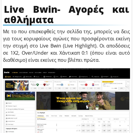
Live Bwin- Αγορές και
αθλήματα
Με το που επισκεφθείς την σελίδα της, μπορείς να δεις
για τους κορυφαίους αγώνες που προσφέρονται εκείνη
την στιγμή στο Live Bwin (Live Highlight). Οι αποδόσεις
σε 1Χ2, Over/Under και Χάντικαπ 0:1 (όπου είναι αυτό
διαθέσιμο) είναι εκείνες που βλέπει πρώτα.