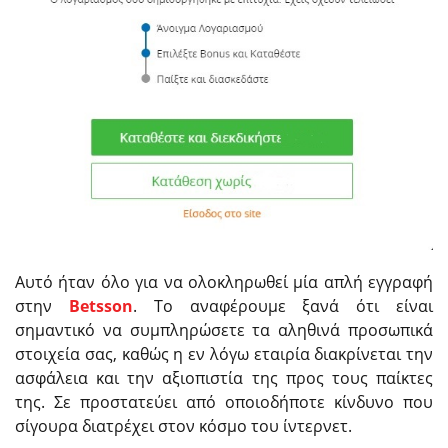
Αυτό ήταν όλο για να
ολοκληρωθεί
μία απλή εγγραφή
στην
Betsson
. Το αναφέρουμε ξανά ότι είναι
σημαντικό να συμπληρώσετε τα αληθινά προσωπικά
στοιχεία σας, καθώς η εν λόγω εταιρία διακρίνεται την
ασφάλεια και την αξιοπιστία της προς τους παίκτες
της. Σε προστατεύει από οποιοδήποτε κίνδυνο που
σίγουρα διατρέχει στον κόσμο του ίντερνετ.