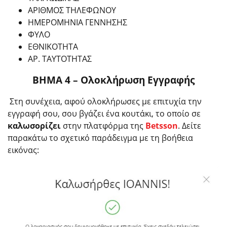
ΑΡΙΘΜΟΣ ΤΗΛΕΦΩΝΟΥ
ΗΜΕΡΟΜΗΝΙΑ ΓΕΝΝΗΣΗΣ
ΦΥΛΟ
ΕΘΝΙΚΟΤΗΤΑ
ΑΡ. ΤΑΥΤΟΤΗΤΑΣ
BHMA 4 – Oλοκλήρωση Εγγραφής
Στη συνέχεια, αφού ολοκλήρωσες με επιτυχία την
εγγραφή σου, σου βγάζει ένα κουτάκι, το οποίο σε
καλωσορίζει
στην πλατφόρμα της
Betsson
. Δείτε
παρακάτω το σχετικό παράδειγμα με τη βοήθεια
εικόνας: