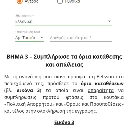
ΒΗΜΑ 3 – Συμπλήρωσε τα όρια κατάθεσης
και απώλειας
Με τη ανανέωση που έκανε πρόσφατα η Betsson στο
περιεχόμενό της, πρόσθεσε τα
όρια καταθέσεων
(βλ.
εικόνα 3
) τα οποία είναι
απαραίτητα
να
συμπληρώσεις προτού φτάσεις στα κουτάκια
«Πολιτική Απορρήτου» και «Όρους και Προϋποθέσεις»
και τέλος στην ολοκλήρωση της εγγραφής.
Εικόνα 3