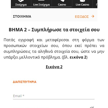
ΒΗΜΑ 2 – Συμπλήρωσε τα στοιχεία σου
Πατάς εγγραφή και μεταφέρεσαι στη φόρμα των
προσωπικών στοιχείων σου, όπου εκεί πρέπει να
συμπληρώσεις τα αληθινά στοιχεία σου, ώστε να μην
υπάρξει μελλοντικό πρόβλημα. (βλ.
εικόνα 2
)
Εικόνα 2