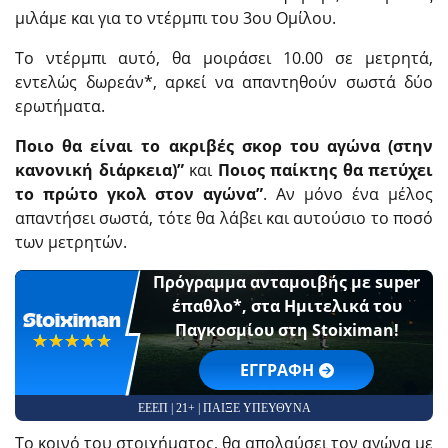
μιλάμε και για το ντέρμπι του 3ου Ομίλου.
Το ντέρμπι αυτό, θα μοιράσει 10.00 σε μετρητά,
εντελώς δωρεάν*, αρκεί να απαντηθούν σωστά δύο
ερωτήματα.
Ποιο θα είναι το ακριβές σκορ του αγώνα (στην
κανονική διάρκεια)”
και
Ποιος παίκτης θα πετύχει
το πρώτο γκολ στον αγώνα”
. Αν μόνο ένα μέλος
απαντήσει σωστά, τότε θα λάβει και αυτούσιο το ποσό
των μετρητών.
Πρόγραμμα ανταμοιβής με super
έπαθλο*, στα Ημιτελικά του
Παγκοσμίου στη Stoiximan!
☆☆☆☆☆
★★★★★
EΓΓΡΑΦΗ
ΕΕΕΠ | 21+ | ΠΑΙΞΕ ΥΠΕΥΘΥΝΑ
Το κοινό του στοιχήματος, θα απολαύσει τον αγώνα με