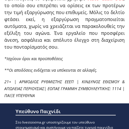
το οποίο σου επιτρέπει να ορίσεις εκ των προτέρων
την τιμή εξαργύρωσης που επιθυμείς. Μόλις το δελτίο
φτάσει εκεί, η εξαργύρωση πραγματοποιείται
αυτόματα, χωρίς να χρειάζεται να παρακολουθείς την
εξέλιξη του αγώνα. Ένα εργαλείο που προσφέρει
άνεση, ασφάλεια και απόλυτο έλεγχο στη διαχείριση
του πονταρίσματός σου.
*Ισχύουν όροι και προϋποθέσεις
**Οι αποδόσεις ενδέχεται να υπόκεινται σε αλλαγές.
21+ | ΑΡΜΟΔΙΟΣ ΡΥΘΜΙΣΤΗΣ ΕΕΕΠ | ΚΙΝΔΥΝΟΣ ΕΘΙΣΜΟΥ &
ΑΠΩΛΕΙΑΣ ΠΕΡΙΟΥΣΙΑΣ| ΕΟΠΑΕ ΓΡΑΜΜΗ ΣΥΜΒΟΥΛΕΥΤΙΚΗΣ: 1114 |
ΠΑΙΞΕ ΥΠΕΥΘΥΝΑ
Υπεύθυνο Παιχνίδι
Στο livestoixima.gr υποστηρίζουμε τον υπεύθυνο
στοιχηματισμό και συστήνουμε να παίζετε τυχερά παιχνίδια