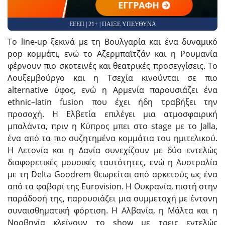
ΕΓΓΡΑΦΗ
ΕΕΕΠ | 21+ | ΠΑΙΞΕ ΥΠΕΥΘΥΝΑ
Το line-up ξεκινά με τη Βουλγαρία και ένα δυναμικό
pop κομμάτι, ενώ το Αζερμπαϊτζάν και η Ρουμανία
φέρνουν πιο σκοτεινές και θεατρικές προσεγγίσεις. Το
Λουξεμβούργο και η Τσεχία κινούνται σε πιο
alternative ύφος, ενώ η Αρμενία παρουσιάζει ένα
ethnic–latin fusion που έχει ήδη τραβήξει την
προσοχή. Η Ελβετία επιλέγει μια ατμοσφαιρική
μπαλάντα, πριν η Κύπρος μπει στο stage με το Jalla,
ένα από τα πιο συζητημένα κομμάτια του ημιτελικού.
Η Λετονία και η Δανία συνεχίζουν με δύο εντελώς
διαφορετικές μουσικές ταυτότητες, ενώ η Αυστραλία
με τη Delta Goodrem θεωρείται από αρκετούς ως ένα
από τα φαβορί της Eurovision. Η Ουκρανία, πιστή στην
παράδοσή της, παρουσιάζει μια συμμετοχή με έντονη
συναισθηματική φόρτιση. Η Αλβανία, η Μάλτα και η
Νορβηγία κλείνουν το show με τρεις εντελώς