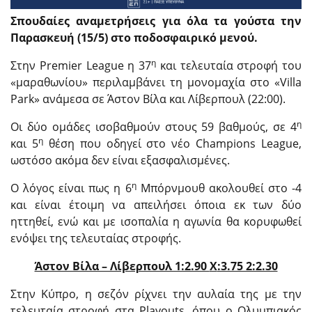
Σπουδαίες αναμετρήσεις για όλα τα γούστα την
Παρασκευή (15/5) στο ποδοσφαιρικό μενού.
η
Στην Premier League η 37
και τελευταία στροφή του
«μαραθωνίου» περιλαμβάνει τη μονομαχία στο «Villa
Park» ανάμεσα σε Άστον Βίλα και Λίβερπουλ (22:00).
η
Οι δύο ομάδες ισοβαθμούν στους 59 βαθμούς, σε 4
η
και 5
θέση που οδηγεί στο νέο Champions League,
ωστόσο ακόμα δεν είναι εξασφαλισμένες.
η
Ο λόγος είναι πως η 6
Μπόρνμουθ ακολουθεί στο -4
και είναι έτοιμη να απειλήσει όποια εκ των δύο
ηττηθεί, ενώ και με ισοπαλία η αγωνία θα κορυφωθεί
ενόψει της τελευταίας στροφής.
Άστον Βίλα – Λίβερπουλ 1:2.90
X
:3.75 2:2.30
Στην Κύπρο, η σεζόν ρίχνει την αυλαία της με την
τελευταία στροφή στα Playouts, όπου ο Ολυμπιακός