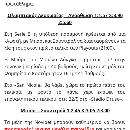
πρωτάθλημα.
Ολυμπιακός Λευκωσίας – Ανόρθωση 1:1.57
X
:3.90
2:5.60
Στη Serie B, η υπόθεση παραμονή κρέμεται από μια
κλωστή, με Μπάρι και Σουντιρόλ να διασταυρώνουν τα
ξίφη τους στον πρώτο τελικό των Playouts (21:00).
η
H Μπάρι του Μορένο Λόνγκο τερμάτισε 17
στην
κανονική περίοδο με 40 βαθμούς, ενώ η Σουντιρόλ του
η
Φαμπρίτσιο Καστόρι ήταν 16
με 41 βαθμούς.
Στο «San Nicola» θα λάβει χώρα το πρώτο πιάτο του
τελικού, με φόντο το πάνω χέρι ενόψει του
επαναληπτικού τελικού, στις 22/5 στο «Stadio Druso».
Μπάρι – Σουντιρόλ 1:2.45
X
:3.05 2:3.00
Τα μέλη της Novibet μπορούν καθημερινά να βρουν
προσφορές* για τα μεγάλα παιχνίδια
και κορυφαίο