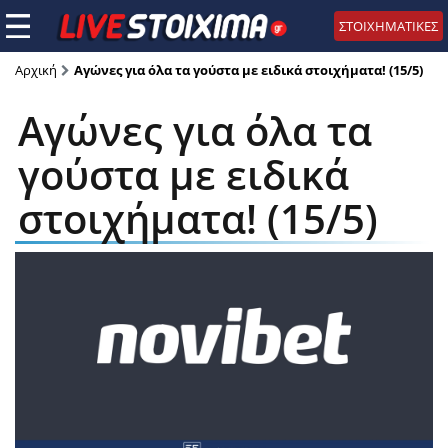
ΣΤΟΙΧΗΜΑΤΙΚΕΣ
Αρχική
Αγώνες για όλα τα γούστα με ειδικά στοιχήματα! (15/5)
Αγώνες για όλα τα
γούστα με ειδικά
στοιχήματα! (15/5)