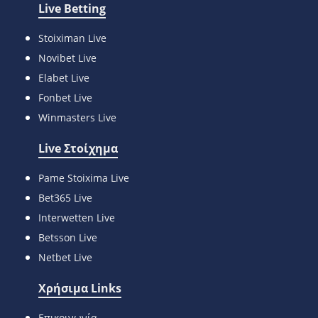
Live Betting
Stoiximan Live
Novibet Live
Elabet Live
Fonbet Live
Winmasters Live
Live Στοίχημα
Pame Stoixima Live
Bet365 Live
Interwetten Live
Betsson Live
Netbet Live
Χρήσιμα Links
Επικοινωνία