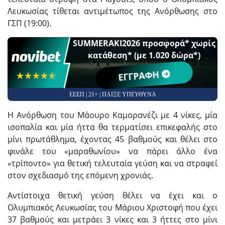
Λευκωσίας τίθεται αντιμέτωπος της Ανόρθωσης στο
ΓΣΠ (19:00).
SUMMERAKI2026 προσφορά* χωρίς
κατάθεση* (με 1.020 δώρα*)
ΕΓΓΡΑΦΗ
☆☆☆☆☆
★★★★★
ΕΕΕΠ | 21+ | ΠΑΙΞΕ ΥΠΕΥΘΥΝΑ
Η Ανόρθωση του Μάουρο Καμορανέζι με 4 νίκες, μία
ισοπαλία και μία ήττα θα τερματίσει επικεφαλής στο
μίνι πρωτάθλημα, έχοντας 45 βαθμούς και θέλει στο
φινάλε του «μαραθωνίου» να πάρει άλλο ένα
«τρίποντο» για θετική τελευταία γεύση και να στραφεί
στον σχεδιασμό της επόμενη χρονιάς.
Αντίστοιχα θετική γεύση θέλει να έχει και ο
Ολυμπιακός Λευκωσίας του Μάριου Χριστοφή που έχει
37 βαθμούς και μετράει 3 νίκες και 3 ήττες στο μίνι