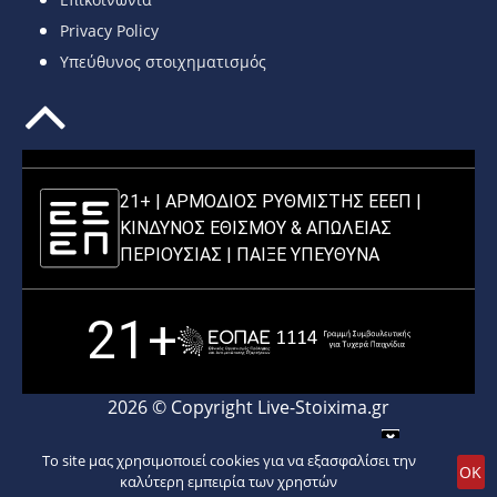
Privacy Policy
Υπεύθυνος στοιχηματισμός
21+ | ΑΡΜΟΔΙΟΣ ΡΥΘΜΙΣΤΗΣ ΕΕΕΠ |
ΚΙΝΔΥΝΟΣ ΕΘΙΣΜΟΥ & ΑΠΩΛΕΙΑΣ
ΠΕΡΙΟΥΣΙΑΣ |
ΠΑΙΞΕ ΥΠΕΥΘΥΝΑ
21+
2026 © Copyright Live-Stoixima.gr
To site μας χρησιμοποιεί cookies για να εξασφαλίσει την
ΟΚ
καλύτερη εμπειρία των χρηστών