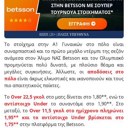
ΣΤΗΝ BETSSON ΜΕ ΣΟΥΠΕΡ
ΤΟΥΡΝΟΥΑ ΣΤΟΙΧΗΜΑΤΟΣ*
☆☆☆☆☆
★★★★★
ΕΓΓΡΑΦΗ
ΕΕΕΠ | 21+ | ΠΑΙΞΕ ΥΠΕΥΘΥΝΑ
Το στοίχημα στην Α1 Γυναικών στο πόλο είναι
συναρπαστικό και το πρώτο μεγάλο ντέρμπι της σεζόν
ανάμεσα στον Άλιμο ΝΑΣ Betsson και τον Ολυμπιακό
προμηνύεται πολύ δυνατό, με πλούσιο θέαμα και
μεγάλες συγκινήσεις. Άλλωστε, οι
αποδόσεις στο
πόλο
είναι άκρως ελκυστικές και ικανοποιούν και τους
πιο απαιτητικούς παίκτες.
Το
Over 22,5 γκολ
στο ματς δίνεται στο 1,80**, ενώ το
αντίστοιχο Under
το συναντάμε στο 1,90**. Στο
μεταξύ, το
Over 11,5 γκολ στο ημίχρονο πληρώνει
1,95** και το αντίστοιχο Under βρίσκεται στο
1,75**
στην πλατφόρμα της Betsson.