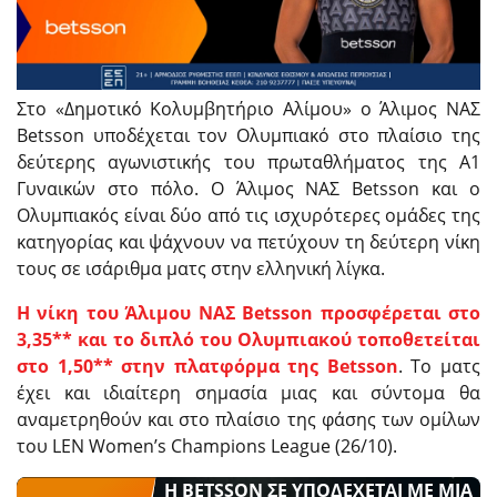
Στο «Δημοτικό Κολυμβητήριο Αλίμου» ο Άλιμος ΝΑΣ
Betsson υποδέχεται τον Ολυμπιακό στο πλαίσιο της
δεύτερης αγωνιστικής του πρωταθλήματος της Α1
Γυναικών στο πόλο. Ο Άλιμος ΝΑΣ Betsson και ο
Ολυμπιακός είναι δύο από τις ισχυρότερες ομάδες της
κατηγορίας και ψάχνουν να πετύχουν τη δεύτερη νίκη
τους σε ισάριθμα ματς στην ελληνική λίγκα.
Η νίκη του Άλιμου ΝΑΣ Betsson προσφέρεται στο
3,35** και το διπλό του Ολυμπιακού τοποθετείται
στο 1,50** στην πλατφόρμα της Betsson
. Το ματς
έχει και ιδιαίτερη σημασία μιας και σύντομα θα
αναμετρηθούν και στο πλαίσιο της φάσης των ομίλων
του LEN Women’s Champions League (26/10).
Η BETSSON ΣΕ ΥΠΟΔΕΧΕΤΑΙ ΜΕ ΜΙΑ