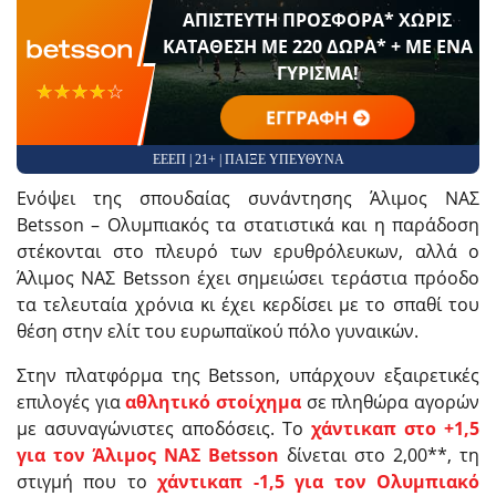
ΑΠΙΣΤΕΥΤΗ ΠΡΟΣΦΟΡΑ* ΧΩΡΙΣ
ΚΑΤΑΘΕΣΗ ΜΕ 220 ΔΩΡΑ* + ΜΕ ΕΝΑ
ΓΥΡΙΣΜΑ!
☆☆☆☆☆
★★★★★
ΕΓΓΡΑΦΗ
ΕΕΕΠ | 21+ | ΠΑΙΞΕ ΥΠΕΥΘΥΝΑ
Ενόψει της σπουδαίας συνάντησης Άλιμος ΝΑΣ
Betsson – Ολυμπιακός
τα στατιστικά και η παράδοση
στέκονται στο πλευρό των ερυθρόλευκων, αλλά ο
Άλιμος ΝΑΣ Betsson έχει σημειώσει τεράστια πρόοδο
τα τελευταία χρόνια κι έχει κερδίσει με το σπαθί του
θέση στην ελίτ του ευρωπαϊκού πόλο γυναικών.
Στην πλατφόρμα της Betsson, υπάρχουν εξαιρετικές
επιλογές για
αθλητικό στοίχημα
σε πληθώρα αγορών
με ασυναγώνιστες αποδόσεις. Το
χάντικαπ στο +1,5
για τον Άλιμος ΝΑΣ Betsson
δίνεται στο 2,00**, τη
στιγμή που το
χάντικαπ -1,5 για τον Ολυμπιακό