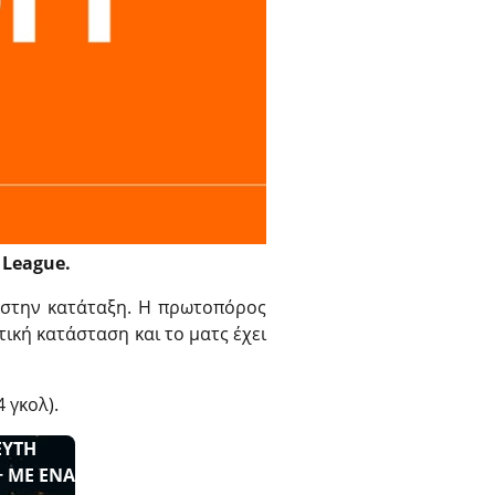
 League.
ς στην κατάταξη. Η πρωτοπόρος
ική κατάσταση και το ματς έχει
 γκολ).
ΕΥΤΗ
+ ΜΕ ΕΝΑ