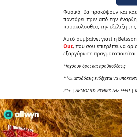
Φυσικά, θα προκύψουν και κατα
ποντάρει πριν από την έναρξη 
παρακολουθείς την εξέλιξη της
Αυτό συμβαίνει γιατί η Betsso
Out
, που σου επιτρέπει να ορί
εξαργύρωση πραγματοποιείται α
*Ισχύουν όροι και προϋποθέσεις
**Οι αποδόσεις ενδέχεται να υπόκειντα
21+ | ΑΡΜΟΔΙΟΣ ΡΥΘΜΙΣΤΗΣ ΕΕΕΠ | 