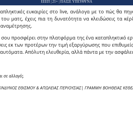
ΕΕΕΠ | 21+ | ΠΑΙΞΕ ΥΠΕΥΘΥΝΑ
πληκτικές ευκαιρίες στο live, ανάλογα με το πώς θα πηγα
του ματς, έχεις πια τη δυνατότητα να κλειδώσεις τα κέρ
 αναμέτρησης.
n σου προσφέρει στην πλατφόρμα της ένα καταπληκτικό ε
σεις εκ των προτέρων την τιμή εξαργύρωσης που επιθυμείς.
υτόματα. Απόλυτη ελευθερία, αλλά πάντα με την ασφάλεια
ι σε αλλαγές.
ΚΙΝΔΥΝΟΣ ΕΘΙΣΜΟΥ & ΑΠΩΛΕΙΑΣ ΠΕΡΙΟΥΣΙΑΣ| ΓΡΑΜΜΗ ΒΟΗΘΕΙΑΣ ΚΕΘΕΑ