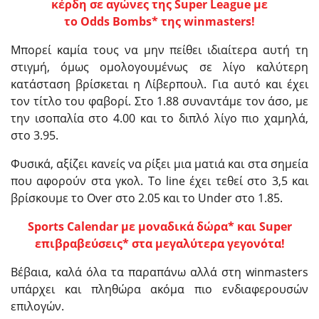
κέρδη σε αγώνες της
Super
League με
το
Odds
Bombs* της
winmasters!
Μπορεί καμία τους να μην πείθει ιδιαίτερα αυτή τη
στιγμή, όμως ομολογουμένως σε λίγο καλύτερη
κατάσταση βρίσκεται η Λίβερπουλ. Για αυτό και έχει
τον τίτλο του φαβορί. Στο 1.88 συναντάμε τον άσο, με
την ισοπαλία στο 4.00 και το διπλό λίγο πιο χαμηλά,
στο 3.95.
Φυσικά, αξίζει κανείς να ρίξει μια ματιά και στα σημεία
που αφορούν στα γκολ. Το line έχει τεθεί στο 3,5 και
βρίσκουμε το Over στο 2.05 και το Under στο 1.85.
Sports Calendar με μοναδικά δώρα* και Super
επιβραβεύσεις* στα μεγαλύτερα γεγονότα!
Βέβαια, καλά όλα τα παραπάνω αλλά στη winmasters
υπάρχει και πληθώρα ακόμα πιο ενδιαφερουσών
επιλογών.