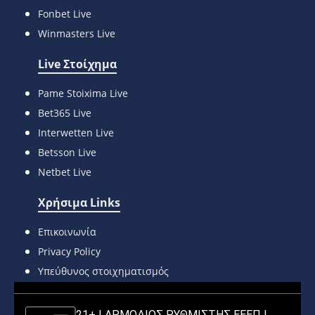
Fonbet Live
Winmasters Live
Live Στοίχημα
Pame Stoixima Live
Bet365 Live
Interwetten Live
Betsson Live
Netbet Live
Χρήσιμα Links
Επικοινωνία
Privacy Policy
Υπεύθυνος στοιχηματισμός
21+ | ΑΡΜΟΔΙΟΣ ΡΥΘΜΙΣΤΗΣ ΕΕΕΠ |