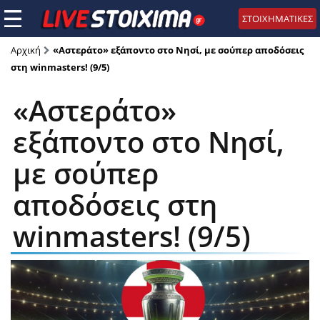
ΣΤΟΙΧΗΜΑΤΙΚΕΣ
Αρχική
«Αστεράτο» εξάποντο στο Νησί, με σούπερ αποδόσεις
στη winmasters! (9/5)
«Αστεράτο»
εξάποντο στο Νησί,
με σούπερ
αποδόσεις στη
winmasters! (9/5)