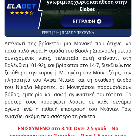
γνωριμίας χωρίς κατάθεση στην
Elabet
☆☆☆☆☆
★★★★★
ΕΓΓΡΑΦΗ
ΕΕΕΠ | 21+ | ΠΑΙΞΕ ΥΠΕΥΘΥΝΑ
Απέναντί της βρίσκεται μια Μονακό που δείχνει να
πατά πολύ γερά. Η ομάδα του Βασίλη Σπανούλη μετρά
συνεχόμενες νίκες, τελευταία αυτή απέναντι στη
Βαλένθια (101-92), και βρίσκεται στο 14-7, διεκδικώντας
ξεκάθαρα την κορυφή. Με ηγέτη τον Μάικ Τζέιμς, την
πληρότητα του Άλφα Ντιαλό και τη σταθερή άνοδο
του Νίκολα Μίροτιτς, οι Μονεγάσκοι παρουσιάζουν
βάθος, εμπειρία και σαφή αγωνιστική ταυτότητα. Το
ρόστερ τους προσφέρει λύσεις σε κάθε σενάριο
αγώνα, ενώ η πιθανή επιστροφή του Ντάνιελ Τάις
ενισχύει ακόμη περισσότερο τη ρακέτα.
ΕΝΙΣΧΥΜΕΝΟ στο 3.10: Over 2.5 γκολ – Να
σκοράρουν και οι 2 ομάδες – Over 1.5 σουτ στην