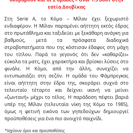
εστία Δουβίκας
Στη Serie A, το Κόμο – Μίλαν έχει ξεχωριστό
ενδιαφέρον. Η Μίλαν παραμένει αήττητη εκτός έδρας
στο πρωτάθλημα και ταξιδεύει με ξεκάθαρη ανάγκη για
βαθμούς, μετά τα πρόσφατα διαδοχικά
στραβοπατήματα που της κόστισαν έδαφος στη μάχη
του τίτλου. Παρά το γεγονός ότι δεν «καθαρίζει»
εύκολα τα ματς, έχει χαρακτήρα και βρίσκει λύσεις στο
φινάλε. Η Κόμο, από την άλλη, συνεχίζει να
εντυπωσιάζει στη σεζόν. Η ομάδα του Φάμπρεγκας
είναι αήττητη στην έδρα της, σκοράρει συχνά στο
τελευταίο τέταρτο και δείχνει ικανή να μείνει
«ζωντανή» μέχρι το τέλος. Η παράδοση πέφτει βαριά
υπέρ της Μίλαν (τελευταία νίκη της Κόμο το 1985),
όμως η φετινή εικόνα των γηπεδούχων δημιουργεί
προϋποθέσεις για ένα πιο ανοιχτό παιχνίδι.
*Ισχύουν όροι και προϋποθέσεις