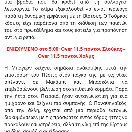
μια βραδιά που θα κριθεί από τη συλλογική
λειτουργία. Το κλίμα εξακολουθεί να είναι περίεργο
παρά τη δυναμική εμφάνιση με τη Βίρτους. Ο Τούρκος
κόουτς είχε παράπονα από τη διάθεση των παικτών
του στο πρωτάθλημα και τους έστειλε για προπόνηση
αντί για ρεπό.
ΕΝΙΣΧΥΜΕΝΟ στο 5.00: Over 11.5 πόντοι Σλούκας –
Over 11.5 πόντοι Χολμς
Η Μπάγερν δείχνει σημάδια ανάκαμψης μετά την
επιστροφή του Πέσιτς στον πάγκο της, με τις νίκες
απέναντι σε Μακάμπι και Μπασκόνια να
επιβεβαιώνουν βελτίωση στο επιθετικό κομμάτι. Παρά
την ήττα στον Πειραιά, ήταν ανταγωνιστική για ένα
ημίχρονο και δείχνει πιο συμπαγής. Ο Παναθηναϊκός,
από την άλλη, έρχεται από μια περίοδο έντονων
διακυμάνσεων, με τις πρόσφατες εντός έδρας ήττες να
προκαλούν εσωστρέφεια, αλλά τη νίκη επί της Βίρτους
να δίνει σημάδια αντίδρασης.