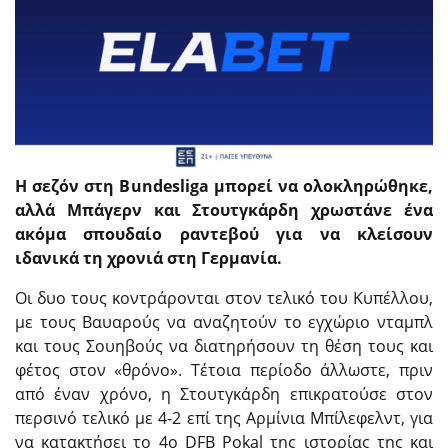
Η σεζόν στη Bundesliga μπορεί να ολοκληρώθηκε,
αλλά Μπάγερν και Στουτγκάρδη χρωστάνε ένα
ακόμα σπουδαίο ραντεβού για να κλείσουν
ιδανικά τη χρονιά στη Γερμανία.
Οι δυο τους κοντράρονται στον τελικό του Κυπέλλου,
με τους Βαυαρούς να αναζητούν το εγχώριο νταμπλ
και τους Σουηβούς να διατηρήσουν τη θέση τους και
φέτος στον «θρόνο». Τέτοια περίοδο άλλωστε, πριν
από έναν χρόνο, η Στουτγκάρδη επικρατούσε στον
περσινό τελικό με 4-2 επί της Αρμίνια Μπίλεφελντ, για
να κατακτήσει το 4ο DFB Pokal της ιστορίας της και