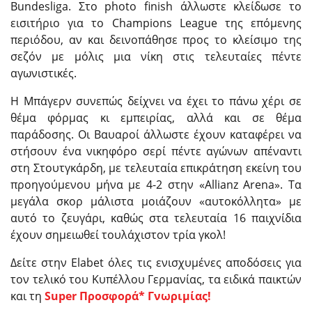
Bundesliga. Στο photo finish άλλωστε κλείδωσε το
εισιτήριο για το Champions League της επόμενης
περιόδου, αν και δεινοπάθησε προς το κλείσιμο της
σεζόν με μόλις μια νίκη στις τελευταίες πέντε
αγωνιστικές.
Η Μπάγερν συνεπώς δείχνει να έχει το πάνω χέρι σε
θέμα φόρμας κι εμπειρίας, αλλά και σε θέμα
παράδοσης. Οι Βαυαροί άλλωστε έχουν καταφέρει να
στήσουν ένα νικηφόρο σερί πέντε αγώνων απέναντι
στη Στουτγκάρδη, με τελευταία επικράτηση εκείνη του
προηγούμενου μήνα με 4-2 στην «Allianz Arena». Τα
μεγάλα σκορ μάλιστα μοιάζουν «αυτοκόλλητα» με
αυτό το ζευγάρι, καθώς στα τελευταία 16 παιχνίδια
έχουν σημειωθεί τουλάχιστον τρία γκολ!
Δείτε στην Elabet όλες τις ενισχυμένες αποδόσεις για
τον τελικό του Κυπέλλου Γερμανίας, τα ειδικά παικτών
και τη
Super Προσφορά* Γνωριμίας!