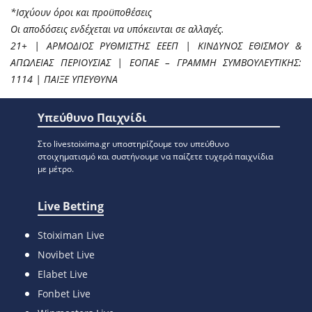
*Ισχύουν όροι και προϋποθέσεις
Οι αποδόσεις ενδέχεται να υπόκεινται σε αλλαγές.
21+ | ΑΡΜΟΔΙΟΣ ΡΥΘΜΙΣΤΗΣ ΕΕΕΠ | ΚΙΝΔΥΝΟΣ ΕΘΙΣΜΟΥ &
ΑΠΩΛΕΙΑΣ ΠΕΡΙΟΥΣΙΑΣ | ΕΟΠΑΕ – ΓΡΑΜΜΗ ΣΥΜΒΟΥΛΕΥΤΙΚΗΣ:
1114 | ΠΑΙΞΕ ΥΠΕΥΘΥΝΑ
Υπεύθυνο Παιχνίδι
Στο livestoixima.gr υποστηρίζουμε τον υπεύθυνο
στοιχηματισμό και συστήνουμε να παίζετε τυχερά παιχνίδια
με μέτρο.
Live Betting
Stoiximan Live
Novibet Live
Elabet Live
Fonbet Live