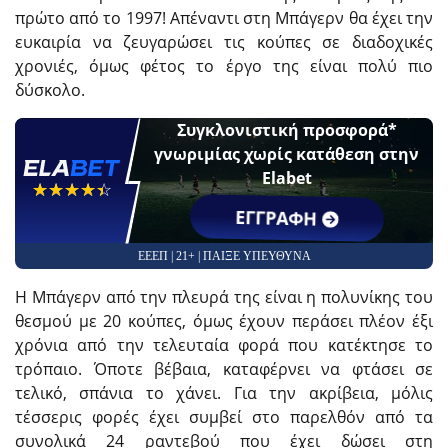
πρώτο από το 1997! Απέναντι στη Μπάγερν θα έχει την
ευκαιρία να ζευγαρώσει τις κούπες σε διαδοχικές
χρονιές, όμως φέτος το έργο της είναι πολύ πιο
δύσκολο.
Συγκλονιστική προσφορά*
γνωριμίας χωρίς κατάθεση στην
Elabet
☆☆☆☆☆
★★★★★
ΕΓΓΡΑΦΗ
ΕΕΕΠ | 21+ | ΠΑΙΞΕ ΥΠΕΥΘΥΝΑ
Η Μπάγερν από την πλευρά της είναι η πολυνίκης του
θεσμού με 20 κούπες, όμως έχουν περάσει πλέον έξι
χρόνια από την τελευταία φορά που κατέκτησε το
τρόπαιο. Όποτε βέβαια, καταφέρνει να φτάσει σε
τελικό, σπάνια το χάνει. Για την ακρίβεια, μόλις
τέσσερις φορές έχει συμβεί στο παρελθόν από τα
συνολικά 24 ραντεβού που έχει δώσει στη