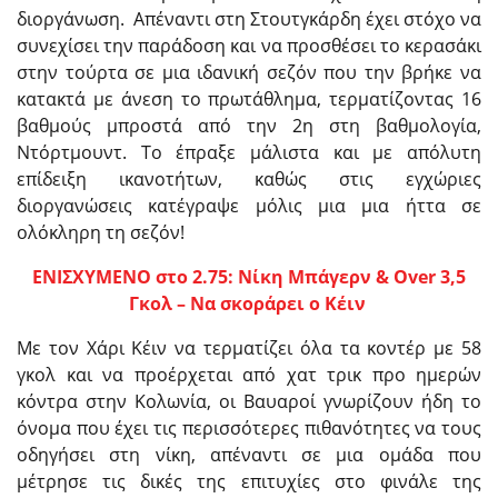
διοργάνωση. Απέναντι στη Στουτγκάρδη έχει στόχο να
συνεχίσει την παράδοση και να προσθέσει το κερασάκι
στην τούρτα σε μια ιδανική σεζόν που την βρήκε να
κατακτά με άνεση το πρωτάθλημα, τερματίζοντας 16
βαθμούς μπροστά από την 2η στη βαθμολογία,
Ντόρτμουντ. Το έπραξε μάλιστα και με απόλυτη
επίδειξη ικανοτήτων, καθώς στις εγχώριες
διοργανώσεις κατέγραψε μόλις μια μια ήττα σε
ολόκληρη τη σεζόν!
ΕΝΙΣΧΥΜΕΝΟ στο 2.75: Νίκη Μπάγερν & Over 3,5
Γκολ – Να σκοράρει ο Κέιν
Με τον Χάρι Κέιν να τερματίζει όλα τα κοντέρ με 58
γκολ και να προέρχεται από χατ τρικ προ ημερών
κόντρα στην Κολωνία, οι Βαυαροί γνωρίζουν ήδη το
όνομα που έχει τις περισσότερες πιθανότητες να τους
οδηγήσει στη νίκη, απέναντι σε μια ομάδα που
μέτρησε τις δικές της επιτυχίες στο φινάλε της