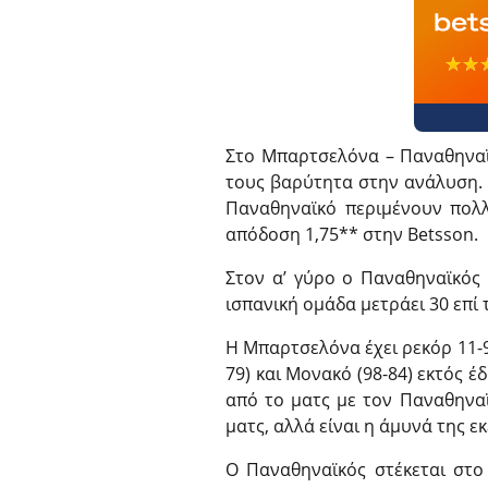
☆☆
★★
Στο Μπαρτσελόνα – Παναθηναϊκ
τους βαρύτητα στην ανάλυση. 
Παναθηναϊκό περιμένουν πολλ
απόδοση 1,75** στην Betsson.
Στον α’ γύρο ο Παναθηναϊκός 
ισπανική ομάδα μετράει 30 επί 
Η Μπαρτσελόνα έχει ρεκόρ 11-9 
79) και Μονακό (98-84) εκτός έ
από το ματς με τον Παναθηναϊ
ματς, αλλά είναι η άμυνά της ε
Ο Παναθηναϊκός στέκεται στο 