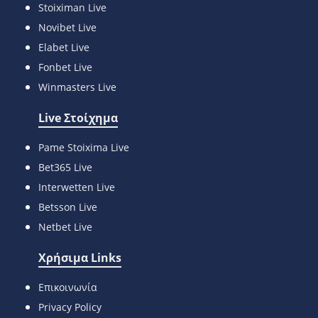
Stoiximan Live
Novibet Live
Elabet Live
Fonbet Live
Winmasters Live
Live Στοίχημα
Pame Stoixima Live
Bet365 Live
Interwetten Live
Betsson Live
Netbet Live
Χρήσιμα Links
Επικοινωνία
Privacy Policy