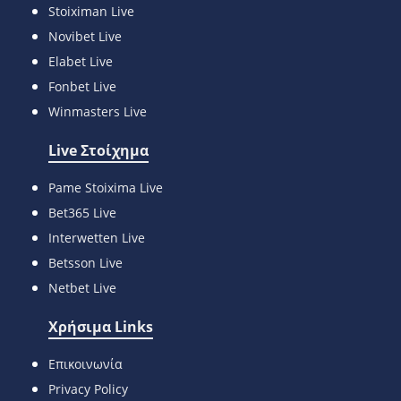
Stoiximan Live
Novibet Live
Elabet Live
Fonbet Live
Winmasters Live
Live Στοίχημα
Pame Stoixima Live
Bet365 Live
Interwetten Live
Betsson Live
Netbet Live
Χρήσιμα Links
Επικοινωνία
Privacy Policy