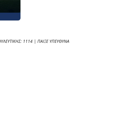
ΥΛΕΥΤΙΚΗΣ: 1114 | ΠΑΙΞΕ ΥΠΕΥΘΥΝΑ