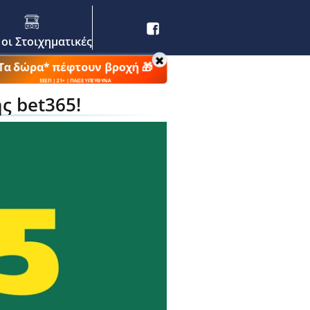
 οι Στοιχηματικές
Τα δώρα* πέφτουν βροχή 🎁
ΕΕΕΠ | 21+ | ΠΑΙΞΕ ΥΠΕΥΘΥΝΑ
ς bet365!