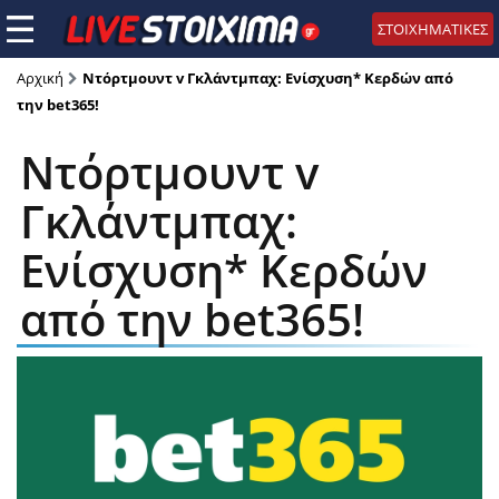
ΣΤΟΙΧΗΜΑΤΙΚΕΣ
Αρχική
Ντόρτμουντ v Γκλάντμπαχ: Ενίσχυση* Κερδών από
την bet365!
Ντόρτμουντ v
Γκλάντμπαχ:
Ενίσχυση* Κερδών
από την bet365!