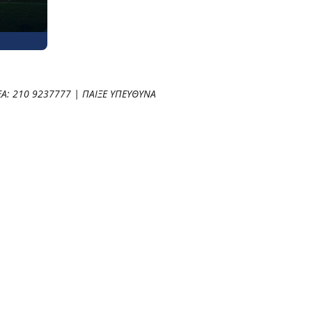
Α: 210 9237777 | ΠΑΙΞΕ ΥΠΕΥΘΥΝΑ