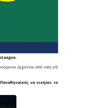
oLeague.
ενούμενοι έρχονται από νίκη επί
Παναθηναϊκός να νικήσει το