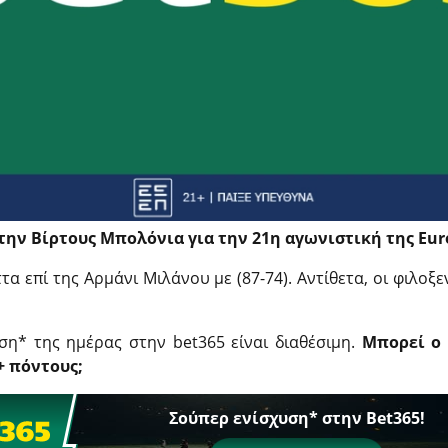
ην Βίρτους Μπολόνια για την 21η αγωνιστική της Eur
α επί της Αρμάνι Μιλάνου με (87-74). Αντίθετα, οι φιλοξ
η* της ημέρας στην bet365 είναι διαθέσιμη.
Μπορεί ο 
+ πόντους;
Σούπερ ενίσχυση* στην Bet365!