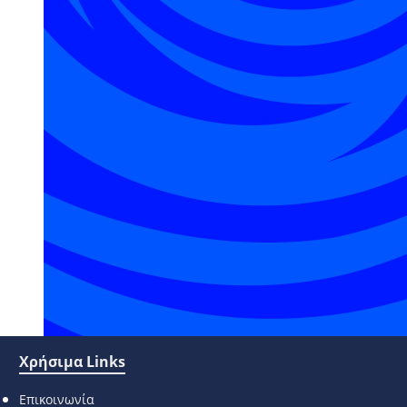
Χρήσιμα Links
Επικοινωνία