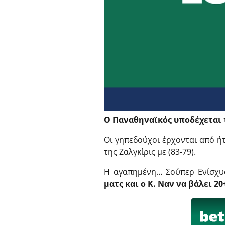
Ο Παναθηναϊκός υποδέχεται τ
Οι γηπεδούχοι έρχονται από ήττ
της Ζαλγκίρις με (83-79).
Η αγαπημένη… Σούπερ Ενίσχυσ
ματς και ο Κ. Ναν να βάλει 20