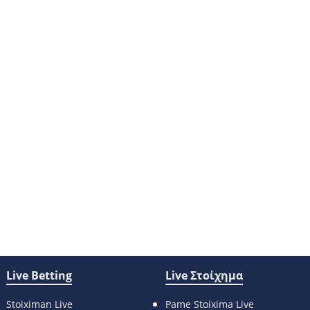
Live Betting
Live Στοίχημα
Stoiximan Live
Pame Stoixima Live