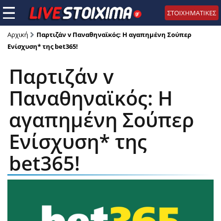
ΣΤΟΙΧΗΜΑΤΙΚΕΣ
Αρχική
Παρτιζάν v Παναθηναϊκός: Η αγαπημένη Σούπερ
Ενίσχυση* της bet365!
Παρτιζάν v
Παναθηναϊκός: Η
αγαπημένη Σούπερ
Ενίσχυση* της
bet365!