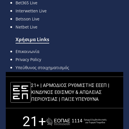
Bet365 Live
Interwetten Live
Betsson Live
Netbet Live
Χρήσιμα Links
Επικοινωνία
Privacy Policy
Υπεύθυνος στοιχηματισμός
21+ | ΑΡΜΟΔΙΟΣ ΡΥΘΜΙΣΤΗΣ ΕΕΕΠ |
ΚΙΝΔΥΝΟΣ ΕΘΙΣΜΟΥ & ΑΠΩΛΕΙΑΣ
ΠΕΡΙΟΥΣΙΑΣ |
ΠΑΙΞΕ ΥΠΕΥΘΥΝΑ
21+