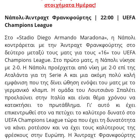
στοιχήματα Ημέρας
!
Νάπολι-Άιντραχτ Φρανκφούρτης | 22:00 | UEFA
Champions League
Στο «Stadio Diego Armando Maradona», η Νάπολι
κοντράρεται με την Άιντραχτ Φρανκφούρτης στο
δεύτερο μεταξύ τους ματς για τους «16» του UEFA
Champions League. Στο πρώτο ματς, η Νάπολι νίκησε
με 2-0. Η Νάπολι προέρχεται από νίκη με 2-0 επί της
Αταλάντα για τη Serie A και μια ακόμη πολύ καλή
εμφάνιση που της δίνει ώθηση ενόψει του ματς με το
γερμανικό κλαμπ. Η ομάδα του Λουτσιάνο Σπαλέτι
προελαύνει στην Ιταλία και είναι θέμα χρόνου να
κατακτήσει το πρωτάθλημα. Γι’ αυτό κι έχει
επικεντρωθεί στο να πετύχει το καλύτερο δυνατό στο
UEFA Champions League τώρα που έχει τη δυνατότητα
να κάνει ροτέισον και να έχει τους καλύτερους της
φρέσκους στην Ευρώπη. Η Άιντραχτ Φρανκφούρτης