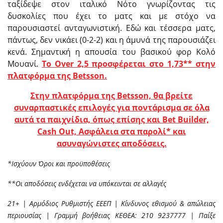
ταξίδεψε στον ιταλικό Νότο γνωρίζοντας τις
δυσκολίες που έχει το ματς και με στόχο να
παρουσιαστεί ανταγωνιστική. Εδώ και τέσσερα ματς,
πάντως, δεν νικάει (0-2-2) και η άμυνά της παρουσιάζει
κενά. Σημαντική η απουσία του βασικού φορ Κολό
Μουανί.
Το Over 2,5 προσφέρεται στο 1,73** στην
πλατφόρμα της Betsson.
Στην πλατφόρμα της Betsson, θα βρείτε
συναρπαστικές επιλογές για ποντάρισμα σε όλα
αυτά τα παιχνίδια, όπως επίσης και Bet Builder,
Cash Out, Ασφάλεια στα παρολί* και
ασυναγώνιστες αποδόσεις.
*Ισχύουν Όροι και προϋποθέσεις
**Οι αποδόσεις ενδέχεται να υπόκεινται σε αλλαγές
21+ | Αρμόδιος Ρυθμιστής ΕΕΕΠ | Κίνδυνος εθισμού & απώλειας
περιουσίας | Γραμμή βοήθειας ΚΕΘΕΑ: 210 9237777 | Παίξε