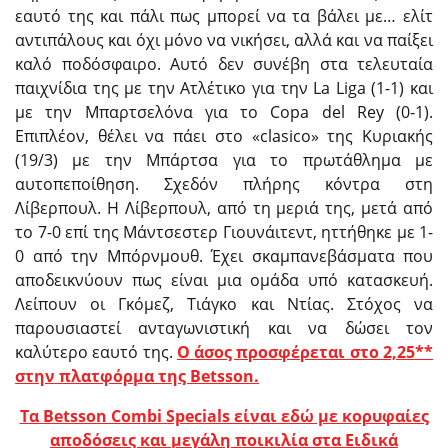
εαυτό της και πάλι πως μπορεί να τα βάλει με… ελίτ
αντιπάλους και όχι μόνο να νικήσει, αλλά και να παίξει
καλό ποδόσφαιρο. Αυτό δεν συνέβη στα τελευταία
παιχνίδια της με την Ατλέτικο για την La Liga (1-1) και
με την Μπαρτσελόνα για το Copa del Rey (0-1).
Επιπλέον, θέλει να πάει στο «clasico» της Κυριακής
(19/3) με την Μπάρτσα για το πρωτάθλημα με
αυτοπεποίθηση. Σχεδόν πλήρης κόντρα στη
Λίβερπουλ. Η Λίβερπουλ, από τη μεριά της, μετά από
το 7-0 επί της Μάντσεστερ Γιουνάιτεντ, ηττήθηκε με 1-
0 από την Μπόρνμουθ. Έχει σκαμπανεβάσματα που
αποδεικνύουν πως είναι μια ομάδα υπό κατασκευή.
Λείπουν οι Γκόμεζ, Τιάγκο και Ντίας. Στόχος να
παρουσιαστεί ανταγωνιστική και να δώσει τον
καλύτερο εαυτό της.
Ο άσος προσφέρεται στο 2,25**
στην πλατφόρμα της Betsson.
Τα Betsson Combi Specials είναι εδώ με κορυφαίες
αποδόσεις και μεγάλη ποικιλία στα Ειδικά