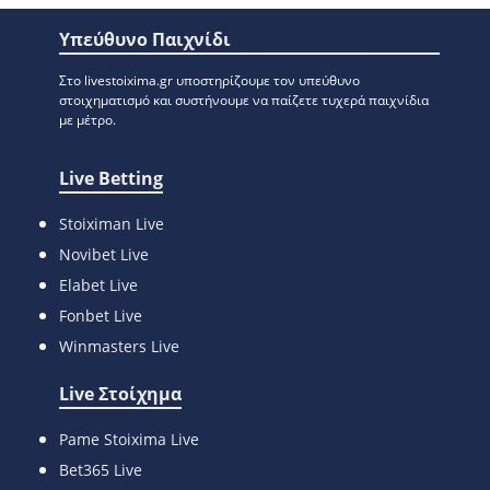
Υπεύθυνο Παιχνίδι
Στο livestoixima.gr υποστηρίζουμε τον υπεύθυνο
στοιχηματισμό και συστήνουμε να παίζετε τυχερά παιχνίδια
με μέτρο.
Live Betting
Stoiximan Live
Novibet Live
Elabet Live
Fonbet Live
Winmasters Live
Live Στοίχημα
Pame Stoixima Live
Bet365 Live