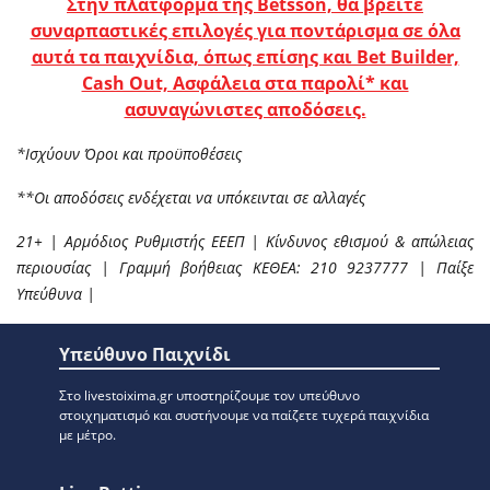
Στην πλατφόρμα της Betsson, θα βρείτε
συναρπαστικές επιλογές για ποντάρισμα σε όλα
αυτά τα παιχνίδια, όπως επίσης και Bet Builder,
Cash Out, Ασφάλεια στα παρολί* και
ασυναγώνιστες αποδόσεις.
*Ισχύουν Όροι και προϋποθέσεις
**Οι αποδόσεις ενδέχεται να υπόκεινται σε αλλαγές
21+ | Αρμόδιος Ρυθμιστής ΕΕΕΠ | Κίνδυνος εθισμού & απώλειας
περιουσίας | Γραμμή βοήθειας ΚΕΘΕΑ: 210 9237777 | Παίξε
Υπεύθυνα |
Υπεύθυνο Παιχνίδι
Στο livestoixima.gr υποστηρίζουμε τον υπεύθυνο
στοιχηματισμό και συστήνουμε να παίζετε τυχερά παιχνίδια
με μέτρο.