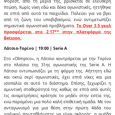
Φόρεστ, από τη μεριά της, βρίσκεται σε ελεύθερη
πτώση. Χωρίς νίκη εδώ και δέκα αγωνιστικές, ηττήθηκε
σε επτά από αυτά τα παιχνίδια. Παλεύει για να βγει
από τη ζώνη του υποβιβασμού, ενώ αντιμετωπίζει
σημαντικά αγωνιστικά προβλήματα.
Το Over 3,5 γκολ
προσφέρεται στο 2,17** στην πλατφόρμα της
Betsson.
Λάτσιο-Τορίνο | 19:00 | Serie A
Στο «Olimpico», η Λάτσιο κοντράρεται με την Τορίνο
στο πλαίσιο της 31ης αγωνιστικής της Serie A. H
Λάτσιο εντυπωσιάζει με τη φόρμα της. Αήττητη εδώ
και οκτώ σερί αγωνιστικές, έχει επτά νίκες και μια
ισοπαλία σε αυτό το διάστημα. Επίσης, ξεχωρίζει η
αμυντική σταθερότητά της καθώς σε επτά από αυτές
τις αναμετρήσεις κράτησε το μηδέν στην εστία της,
ενώ παραμένει μια πολύ καλή επιθετική ομάδα. Με τον
ανταγωνισμό για μια θέση στην πρώτη 4άδα του
ιταλικού πρωταθλήματος να είναι σκληρός, η ομάδα