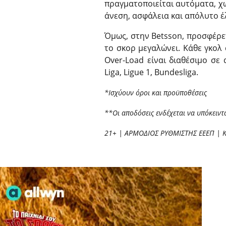
πραγματοποιείται αυτόματα, χω
άνεση, ασφάλεια και απόλυτο έ
Όμως, στην Betsson, προσφέρετ
το σκορ μεγαλώνει. Κάθε γκο
Over-Load είναι διαθέσιμο σε
Liga, Ligue 1, Bundesliga.
*Ισχύουν όροι και προϋποθέσεις
**Οι αποδόσεις ενδέχεται να υπόκειντα
21+ | ΑΡΜΟΔΙΟΣ ΡΥΘΜΙΣΤΗΣ ΕΕΕΠ | 