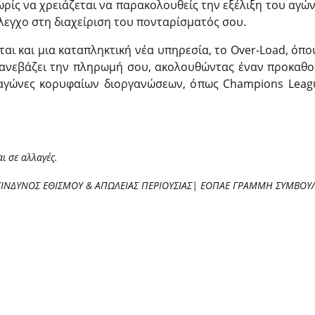
ρίς να χρειάζεται να παρακολουθείς την εξέλιξη του αγώ
λεγχο στη διαχείριση του πονταρίσματός σου.
αι και μια καταπληκτική νέα υπηρεσία, το Over-Load, όπ
λ ανεβάζει την πληρωμή σου, ακολουθώντας έναν προκαθο
 αγώνες κορυφαίων διοργανώσεων, όπως Champions League
ι σε αλλαγές.
ΚΙΝΔΥΝΟΣ ΕΘΙΣΜΟΥ & ΑΠΩΛΕΙΑΣ ΠΕΡΙΟΥΣΙΑΣ| ΕΟΠΑΕ ΓΡΑΜΜΗ ΣΥΜΒΟΥΛ