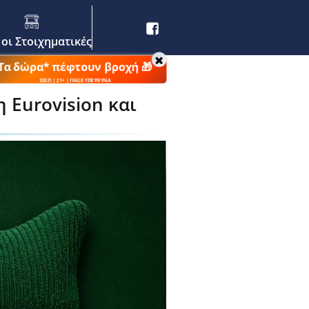
 οι Στοιχηματικές
Τα δώρα* πέφτουν βροχή 🎁
ΕΕΕΠ | 21+ | ΠΑΙΞΕ ΥΠΕΥΘΥΝΑ
 Εurovision και