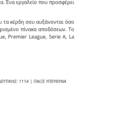
να. Ένα εργαλείο που προσφέρει
ου τα κέρδη σου αυξάνονται όσο
ρισμένο πίνακα αποδόσεων. Το
, Premier League, Serie A, La
ΕΥΤΙΚΗΣ: 1114 | ΠΑΙΞΕ ΥΠΕΥΘΥΝΑ