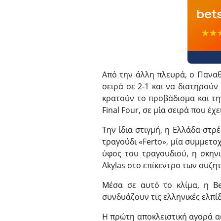
☆☆
★★
Από την άλλη πλευρά, ο Παναθ
σειρά σε 2-1 και να διατηρούν
κρατούν το προβάδισμα και τη
Final Four, σε μία σειρά που έχ
Την ίδια στιγμή, η Ελλάδα στρέ
τραγούδι «Ferto», μία συμμετοχ
ύφος του τραγουδιού, η σκην
Akylas στο επίκεντρο των συζη
Μέσα σε αυτό το κλίμα, η Be
συνδυάζουν τις ελληνικές ελπίδ
Η πρώτη αποκλειστική αγορά 