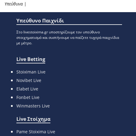
Υπεύθυνα |
Υπεύθυνο Παιχνίδι
Στο livestoixima.gr υποστηρίζουμε τον υπεύθυνο
στοιχηματισμό και συστήνουμε να παίζετε τυχερά παιχνίδια
με μέτρο.
Live Betting
Stoiximan Live
Novibet Live
Elabet Live
Fonbet Live
Winmasters Live
Live Στοίχημα
Pame Stoixima Live