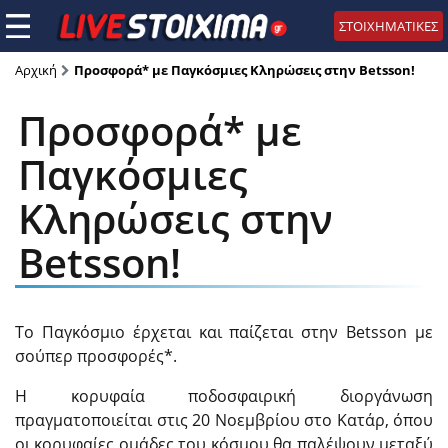
ΣΤΟΙΧΗΜΑΤΙΚΕΣ
Αρχική
Προσφορά* με Παγκόσμιες Κληρώσεις στην Betsson!
Προσφορά* με
Παγκόσμιες
Κληρώσεις στην
Betsson!
Το Παγκόσμιο έρχεται και παίζεται στην Betsson με
σούπερ προσφορές*.
Η κορυφαία ποδοσφαιρική διοργάνωση
πραγματοποιείται στις 20 Νοεμβρίου στο Κατάρ, όπου
οι κορυφαίες ομάδες του κόσμου θα παλέψουν μεταξύ