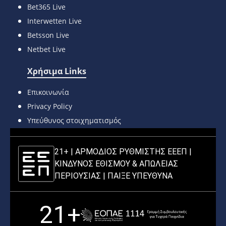
Bet365 Live
Interwetten Live
Betsson Live
Netbet Live
Χρήσιμα Links
Επικοινωνία
Privacy Policy
Υπεύθυνος στοιχηματισμός
21+ | ΑΡΜΟΔΙΟΣ ΡΥΘΜΙΣΤΗΣ ΕΕΕΠ |
ΚΙΝΔΥΝΟΣ ΕΘΙΣΜΟΥ & ΑΠΩΛΕΙΑΣ
ΠΕΡΙΟΥΣΙΑΣ |
ΠΑΙΞΕ ΥΠΕΥΘΥΝΑ
21+