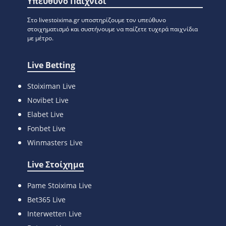
Υπεύθυνο Παιχνίδι
Στο livestoixima.gr υποστηρίζουμε τον υπεύθυνο
στοιχηματισμό και συστήνουμε να παίζετε τυχερά παιχνίδια
με μέτρο.
Live Betting
Stoiximan Live
Novibet Live
Elabet Live
Fonbet Live
Winmasters Live
Live Στοίχημα
Pame Stoixima Live
Bet365 Live
Interwetten Live