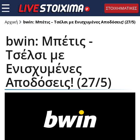
ΣΤΟΙΧΗΜΑΤΙΚΕΣ
Αρχική
bwin: Μπέτις – Τσέλσι με Ενισχυμένες Αποδόσεις! (27/5)
bwin: Μπέτις -
Τσέλσι με
Ενισχυμένες
Αποδόσεις! (27/5)