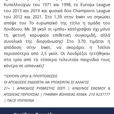
Κυπελλούχων του 1971 και 1998, το Europa League
του 2013 και 2019 και φυσικά δύο Champions League
του 2012 και 2021. Στο 1.39 στην bwin να σηκώσει
απόψε τον 7ο ευρωπαϊκό της τίτλο η ομάδα του
Λονδίνου. Με 38 γκολ οι «μπλε» κατέγραψαν όχι μόνο
τη φετινή κορυφαία επιθετική συγκομιδή, αλλά
συνολικά της διοργάνωσης! Στο 3.70 τιμάται η
απόδοση στην bwin, να σκοράρει η Τσέλσι
περισσότερα από 2,5 γκολ. Οι Λονδρέζοι ηττήθηκαν
στα τρία από τα τέσσερα τελευταία παιχνίδια τους
κόντρα σε ισπανικές!
*ΙΣΧΥΟΥΝ ΟΡΟΙ & ΠΡΟΫΠΟΘΕΣΕΙΣ
ΟΙ ΑΠΟΔΟΣΕΙΣ ΕΝΔΕΧΕΤΑΙ ΝΑ ΥΠΟΚΕΙΝΤΑΙ ΣΕ ΑΛΛΑΓΕΣ
21+ | ΑΡΜΟΔΙΟΣ ΡΥΘΜΙΣΤΗΣ ΕΕΕΠ | ΚΙΝΔΥΝΟΣ ΕΘΙΣΜΟΥ &
ΑΠΩΛΕΙΑΣ ΠΕΡΙΟΥΣΙΑΣ | ΓΡΑΜΜΗ ΒΟΗΘΕΙΑΣ ΚΕΘΕΑ: 210 9237777
| ΠΑΙΞΕ ΥΠΕΥΘΥΝΑ