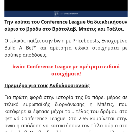
Την κούπα του Conference League θα διεκδικήσουν
αύριο το βράδυ στο Βρότσλαβ, Μπέτις και Τσέλσι.
Ο τελικός παίζει στην bwin με Priceboosts, Ενισχυμένο
Build A Bet* και αμέτρητα ειδικά στοιχήματα με
σούπερ αποδόσεις.
bwin: Conference League με αμέτρητα ειδικά
στοιχήματα!
Πρεμιέρα για τους Ανδαλουσιανούς
Για πρώτη φορά στην ιστορία της θα πάρει μέρος σε
τελικό ευρωπαϊκής διοργάνωσης η Μπέτις, που
κατάφερε κι έφτασε μέχρι το… τέλος του δρόμου στο
φετινό Conference League. Στο 2.65 κυμαίνεται στην
bwin η απόδοση να κατακτήσουν τον τίτλο αύριο στο