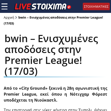
ΣΤΟΙΧΗΜΑΤΙΚΕΣ
Αρχική
bwin – Ενισχυμένες αποδόσεις στην Premier League!
(17/03)
bwin – Ενισχυμένες
αποδόσεις στην
Premier League!
(17/03)
Από το «City Ground» ξεκινά η 28η αγωνιστική της
Premier League, εκεί όπου η Νότιγχαμ Φόρεστ
υποδέχεται τη Νιούκαστλ.
Την επιστροφή στις νίκες κόντρα στην Έμπολι, ψάχνει