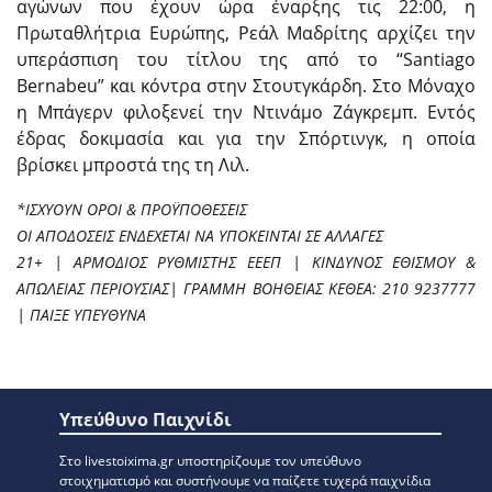
αγώνων που έχουν ώρα έναρξης τις 22:00, η
Πρωταθλήτρια Ευρώπης, Ρεάλ Μαδρίτης αρχίζει την
υπεράσπιση του τίτλου της από το “Santiago
Bernabeu” και κόντρα στην Στουτγκάρδη. Στο Μόναχο
η Μπάγερν φιλοξενεί την Ντινάμο Ζάγκρεμπ. Εντός
έδρας δοκιμασία και για την Σπόρτινγκ, η οποία
βρίσκει μπροστά της τη Λιλ.
*ΙΣΧΥΟΥΝ ΟΡΟΙ & ΠΡΟΫΠΟΘΕΣΕΙΣ
ΟΙ ΑΠΟΔΟΣΕΙΣ ΕΝΔΕΧΕΤΑΙ ΝΑ ΥΠΟΚΕΙΝΤΑΙ ΣΕ ΑΛΛΑΓΕΣ
21+ | ΑΡΜΟΔΙΟΣ ΡΥΘΜΙΣΤΗΣ ΕΕΕΠ | ΚΙΝΔΥΝΟΣ ΕΘΙΣΜΟΥ &
ΑΠΩΛΕΙΑΣ ΠΕΡΙΟΥΣΙΑΣ| ΓΡΑΜΜΗ ΒΟΗΘΕΙΑΣ ΚΕΘΕΑ: 210 9237777
| ΠΑΙΞΕ ΥΠΕΥΘΥΝΑ
Υπεύθυνο Παιχνίδι
Στο livestoixima.gr υποστηρίζουμε τον υπεύθυνο
στοιχηματισμό και συστήνουμε να παίζετε τυχερά παιχνίδια