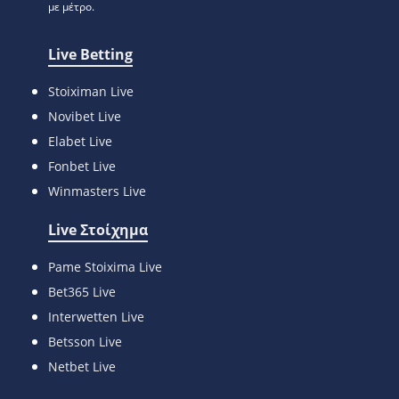
με μέτρο.
Live Betting
Stoiximan Live
Novibet Live
Elabet Live
Fonbet Live
Winmasters Live
Live Στοίχημα
Pame Stoixima Live
Bet365 Live
Interwetten Live
Betsson Live
Netbet Live