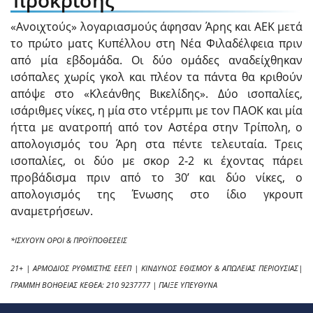
πρόκρισης
«Ανοιχτούς» λογαριασμούς άφησαν Άρης και ΑΕΚ μετά
το πρώτο ματς Κυπέλλου στη Νέα Φιλαδέλφεια πριν
από μία εβδομάδα. Οι δύο ομάδες αναδείχθηκαν
ισόπαλες χωρίς γκολ και πλέον τα πάντα θα κριθούν
απόψε στο «Κλεάνθης Βικελίδης». Δύο ισοπαλίες,
ισάριθμες νίκες, η μία στο ντέρμπι με τον ΠΑΟΚ και μία
ήττα με ανατροπή από τον Αστέρα στην Τρίπολη, ο
απολογισμός του Άρη στα πέντε τελευταία. Τρεις
ισοπαλίες, οι δύο με σκορ 2-2 κι έχοντας πάρει
προβάδισμα πριν από το 30’ και δύο νίκες, ο
απολογισμός της Ένωσης στο ίδιο γκρουπ
αναμετρήσεων.
*ΙΣΧΥΟΥΝ ΟΡΟΙ & ΠΡΟΫΠΟΘΕΣΕΙΣ
21+ | ΑΡΜΟΔΙΟΣ ΡΥΘΜΙΣΤΗΣ ΕΕΕΠ | ΚΙΝΔΥΝΟΣ ΕΘΙΣΜΟΥ & ΑΠΩΛΕΙΑΣ ΠΕΡΙΟΥΣΙΑΣ|
ΓΡΑΜΜΗ ΒΟΗΘΕΙΑΣ ΚΕΘΕΑ: 210 9237777 | ΠΑΙΞΕ ΥΠΕΥΘΥΝΑ