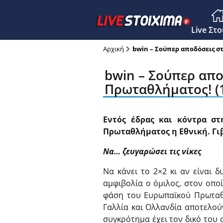
Main M
Live Στ
Αρχική
bwin – Σούπερ αποδόσεις σ
bwin – Σούπερ απ
Πρωταθλήματος! (1
Εντός έδρας και κόντρα στ
Πρωταθλήματος η Εθνική. Γιβ
Να… ζευγαρώσει τις νίκες
Να κάνει το 2×2 κι αν είναι 
αμφιβολία ο όμιλος, στον οπο
φάση του Ευρωπαϊκού Πρωταθλ
Γαλλία και Ολλανδία αποτελο
συγκρότημα έχει τον δικό του σ