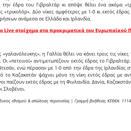
ό την έδρα του Γιβραλτάρ κι απόψε θέλει ένα ακόμα «τρ
ς «τρικολόρ». Δύο νίκες αμφότερες με 1-0 κι εκτός έδρας 
ρήσεων ανάμεσα σε Ελλάδα και Ιρλανδία.
ο Live στοίχημα στα προκριματικά του Ευρωπαϊκού
«γαλανόλευκης», η Γαλλία θέλει να κάνει τρεις τις νίκες
 Οι «πετεινοί» αντιμετωπίζουν εκτός έδρας το Γιβραλτάρ
Ντεσάν, ενώ πέρασαν με 1-0 από την έδρα της Ιρλανδίας στ
πό το Καζακστάν ψάχνει μόνο τη νίκη εντός έδρας με αντ
ι παίζουν εκτός έδρας με τη Φινλανδία. Δανία, Καζακστάν,
ι Σλοβένοι.
δυνος εθισμού & απώλειας περιουσίας | Γραμμή βοήθειας ΚΕΘΕΑ: 1114