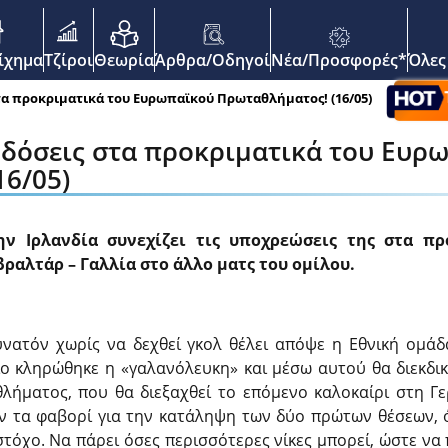
enu
οίχημα
Τζίροι
Θεωρία
Άρθρα/Οδηγοί
Νέα/Προσφορές*
Όλες
τα προκριματικά του Ευρωπαϊκού Πρωταθλήματος! (16/05)
οδόσεις στα προκριματικά του Ευρ
6/05)
ην Ιρλανδία συνεχίζει τις υποχρεώσεις της στα π
ραλτάρ – Γαλλία στο άλλο ματς του ομίλου.
δυνατόν χωρίς να δεχθεί γκολ θέλει απόψε η Εθνική ομάδ
ίο κληρώθηκε η «γαλανόλευκη» και μέσω αυτού θα διεκδικ
ήματος, που θα διεξαχθεί το επόμενο καλοκαίρι στη Γερ
ύν τα φαβορί για την κατάληψη των δύο πρώτων θέσεων, 
τόχο. Να πάρει όσες περισσότερες νίκες μπορεί, ώστε να 