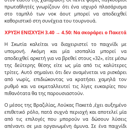
πρωταθλητές γνωρίζουν ότι ένα ισχυρό πλασάρισμα
στο ταμπλό των νοκ άουτ μπορεί να αποδειχθεί
καθοριστικό στη συνέχεια του τουρνουά.
ΧΡΥΣΗ ΕΝΙΣΧΥΣΗ 3.40 → 4.50: Να σκοράρει ο Πακετά
Η Σκωτία καλείται να διαχειριστεί το παιχνίδι με
υπομονή. Ακόμη και μία ισοπαλία μπορεί να
αποδειχθεί αρκετή για να βρεθεί στους «32», είτε μέσω
της δεύτερης θέσης είτε ως μία από τις καλύτερες
τρίτες. Αυτό σημαίνει ότι δεν αναμένεται να ρισκάρει
από νωρίς, επιδιώκοντας να κρατήσει χαμηλά τον
ρυθμό και να εκμεταλλευτεί τις λίγες ευκαιρίες που
πιθανότατα θα της παρουσιαστούν.
Ο μέσος της Βραζιλίας, Λούκας Πακετά ,έχει αυξημένο
επιθετικό ρόλο, πατά συχνά περιοχή και αποτελεί μία
από τις επιλογές που μπορούν να δώσουν λύσεις
απέναντι σε μια οργανωμένη άμυνα. Σε ένα παιχνίδι