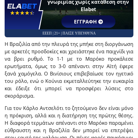
γνωριμίας χωρίς κατάθεση στην
Elabet
☆☆☆☆☆
★★★★★
ΕΓΓΡΑΦΗ
ΕΕΕΠ | 21+ | ΠΑΙΞΕ ΥΠΕΥΘΥΝΑ
Η Βραζιλία από την πλευρά της μπήκε στη διοργάνωση
με αρκετές προσδοκίες και χρειάστηκε ένα παιχνίδι για
να βρει ρυθμό. Το 1-1 με το Μαρόκο προκάλεσε
ερωτήματα, όμως το 3-0 απέναντι στην Αϊτή έφερε
ξανά χαμόγελα. Ο Βινίσιους επιβεβαίωσε τον ηγετικό
του ρόλο, ενώ ο Κούνια εκμεταλλεύτηκε την ευκαιρία
και έδειξε ότι μπορεί να προσφέρει λύσεις στο
σκοράρισμα.
Για τον Κάρλο Αντσελότι το ζητούμενο δεν είναι μόνο
η πρόκριση, αλλά και η διατήρηση της πρώτης θέσης.
Η διαφορά τερμάτων απέναντι στο Μαρόκο παραμένει
εύθραυστη και η Βραζιλία δεν μπορεί να επιτρέψει
στον εαυτό της χαλάρωση. Οι πέντε φορές παγκόσμιοι