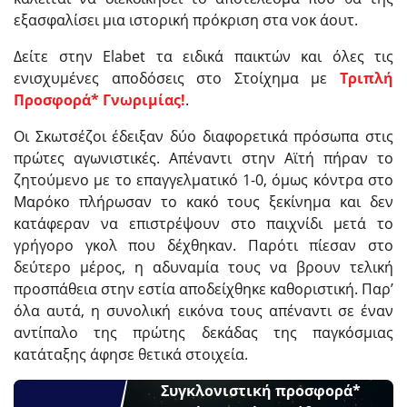
εξασφαλίσει μια ιστορική πρόκριση στα νοκ άουτ.
Δείτε στην Elabet τα ειδικά παικτών και όλες τις
ενισχυμένες αποδόσεις στο Στοίχημα με
Τριπλή
Προσφορά* Γνωριμίας!
.
Οι Σκωτσέζοι έδειξαν δύο διαφορετικά πρόσωπα στις
πρώτες αγωνιστικές. Απέναντι στην Αϊτή πήραν το
ζητούμενο με το επαγγελματικό 1-0, όμως κόντρα στο
Μαρόκο πλήρωσαν το κακό τους ξεκίνημα και δεν
κατάφεραν να επιστρέψουν στο παιχνίδι μετά το
γρήγορο γκολ που δέχθηκαν. Παρότι πίεσαν στο
δεύτερο μέρος, η αδυναμία τους να βρουν τελική
προσπάθεια στην εστία αποδείχθηκε καθοριστική. Παρ’
όλα αυτά, η συνολική εικόνα τους απέναντι σε έναν
αντίπαλο της πρώτης δεκάδας της παγκόσμιας
κατάταξης άφησε θετικά στοιχεία.
Συγκλονιστική προσφορά*