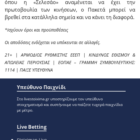
όπου η «Σελεσάο» αναμένεται να έχει την
πρωτοβουλία των κινήσεων, ο Πακετά μπορεί να
βρεθεί στα κατάλληλα σημεία και να κάνει τη διαφορά.
*Ισχύουν όροι και προϋποθέσεις
Οι αποδόσεις ενδέχεται να υπόκεινται σε αλλαγές.
21+ | ΑΡΜΟΔΙΟΣ ΡΥΘΜΙΣΤΗΣ ΕΕΕΠ | ΚΙΝΔΥΝΟΣ ΕΘΙΣΜΟΥ &
ΑΠΩΛΕΙΑΣ ΠΕΡΙΟΥΣΙΑΣ | ΕΟΠΑΕ – ΓΡΑΜΜΗ ΣΥΜΒΟΥΛΕΥΤΙΚΗΣ:
1114 | ΠΑΙΞΕ ΥΠΕΥΘΥΝΑ
Υπεύθυνο Παιχνίδι
Στο livestoixima.gr υποστηρίζουμε τον υπεύθυνο
στοιχηματισμό και συστήνουμε να παίζετε τυχερά παιχνίδια
με μέτρο.
Live Betting
Stoiximan Live