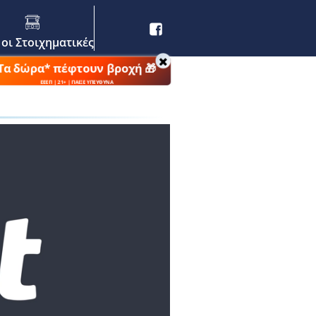
 οι Στοιχηματικές
Τα δώρα* πέφτουν βροχή 🎁
ΕΕΕΠ | 21+ | ΠΑΙΞΕ ΥΠΕΥΘΥΝΑ