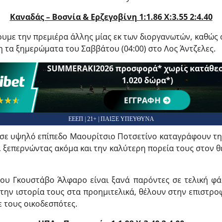
Καναδάς – Βοσνία & Ερζεγοβίνη 1:1.86 X:3.55 2:4.40
ουμε την πρεμιέρα άλλης μίας εκ των διοργανωτών, καθώς 
 τα ξημερώματα του Σαββάτου (04:00) στο Λος Άντζελες.
SUMMERAKI2026 προσφορά* χωρίς κατάθεσ
1.020 δώρα*)
☆☆☆
★★★
ΕΓΓΡΑΦΗ
ΕΕΕΠ | 21+ | ΠΑΙΞΕ ΥΠΕΥΘΥΝΑ
 σε υψηλό επίπεδο Μαουρίτσιο Ποτσετίνο καταγράφουν τη
, ξεπερνώντας ακόμα και την καλύτερη πορεία τους στον θ
ου Γκουστάβο Άλφαρο είναι ξανά παρόντες σε τελική φά
την ιστορία τους στα προημιτελικά, θέλουν στην επιστρο
 τους οικοδεσπότες.