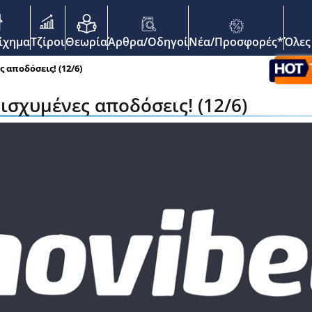
enu
οίχημα
Τζίροι
Θεωρία
Άρθρα/Οδηγοί
Νέα/Προσφορές*
Όλες
 αποδόσεις! (12/6)
ισχυμένες αποδόσεις! (12/6)