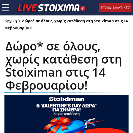
ΣΤΟΙΧΗΜΑΤΙΚΕΣ
Αρχική
Δώρο* σε όλους, χωρίς κατάθεση στη Stoiximan στις 14
Φεβρουαρίου!
Δώρο* σε όλους,
χωρίς κατάθεση στη
Stoiximan στις 14
Φεβρουαρίου!