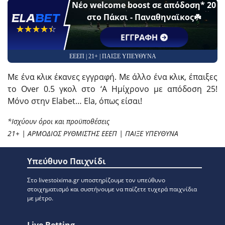
Νέο welcome boost σε απόδοση* 20
στο Πάκσι - Παναθηναϊκος☘️
☆☆☆☆☆
★★★★★
ΕΓΓΡΑΦΗ
ΕΕΕΠ | 21+ | ΠΑΙΞΕ ΥΠΕΥΘΥΝΑ
Με ένα κλικ έκανες εγγραφή. Με άλλο ένα κλικ, έπαιξες
το Over 0.5 γκολ στο ‘Α Ημίχρονο με απόδοση 25!
Μόνο στην Elabet… Ela, όπως είσαι!
*Ισχύουν όροι και προϋποθέσεις
21+ | ΑΡΜΟΔΙΟΣ ΡΥΘΜΙΣΤΗΣ ΕΕΕΠ | ΠΑΙΞΕ ΥΠΕΥΘΥΝΑ
Υπεύθυνο Παιχνίδι
Στο livestoixima.gr υποστηρίζουμε τον υπεύθυνο
στοιχηματισμό και συστήνουμε να παίζετε τυχερά παιχνίδια
με μέτρο.