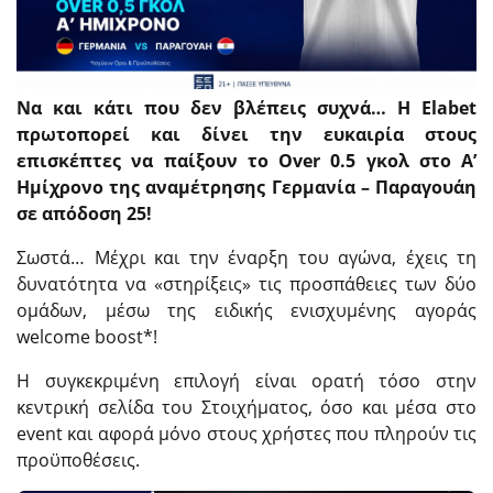
Να και κάτι που δεν βλέπεις συχνά… Η Elabet
πρωτοπορεί και δίνει την ευκαιρία στους
επισκέπτες να παίξουν το Over 0.5 γκολ στο Α’
Ημίχρονο της αναμέτρησης Γερμανία – Παραγουάη
σε απόδοση 25!
Σωστά… Μέχρι και την έναρξη του αγώνα, έχεις τη
δυνατότητα να «στηρίξεις» τις προσπάθειες των δύο
ομάδων, μέσω της ειδικής ενισχυμένης αγοράς
welcome boost*!
Η συγκεκριμένη επιλογή είναι ορατή τόσο στην
κεντρική σελίδα του Στοιχήματος, όσο και μέσα στο
event και αφορά μόνο στους χρήστες που πληρούν τις
προϋποθέσεις.