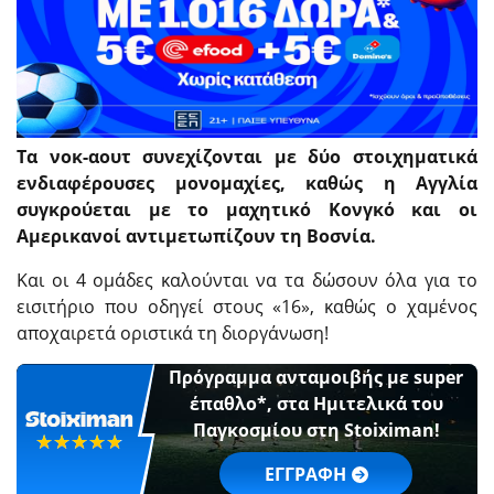
Τα νοκ-αουτ συνεχίζονται με δύο στοιχηματικά
ενδιαφέρουσες μονομαχίες, καθώς η Αγγλία
συγκρούεται με το μαχητικό Κονγκό και οι
Αμερικανοί αντιμετωπίζουν τη Βοσνία.
Και οι 4 ομάδες καλούνται να τα δώσουν όλα για το
εισιτήριο που οδηγεί στους «16», καθώς ο χαμένος
αποχαιρετά οριστικά τη διοργάνωση!
Πρόγραμμα ανταμοιβής με super
έπαθλο*, στα Ημιτελικά του
Παγκοσμίου στη Stoiximan!
☆☆☆☆☆
★★★★★
EΓΓΡΑΦΗ