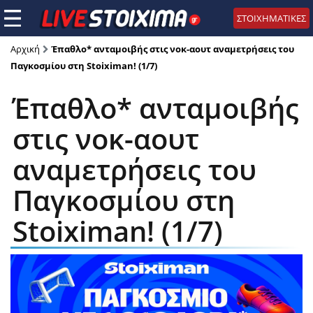
ΣΤΟΙΧΗΜΑΤΙΚΕΣ
Αρχική
Έπαθλο* ανταμοιβής στις νοκ-αουτ αναμετρήσεις του
Παγκοσμίου στη Stoiximan! (1/7)
Έπαθλο* ανταμοιβής
στις νοκ-αουτ
αναμετρήσεις του
Παγκοσμίου στη
Stoiximan! (1/7)