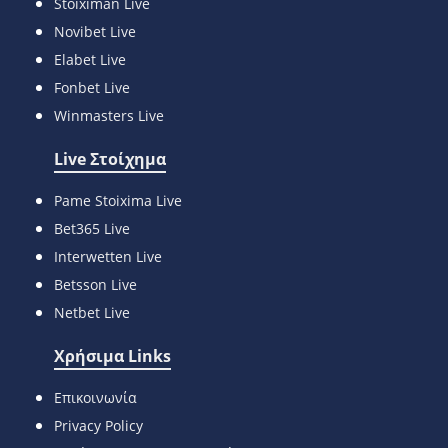
Stoiximan Live
Novibet Live
Elabet Live
Fonbet Live
Winmasters Live
Live Στοίχημα
Pame Stoixima Live
Bet365 Live
Interwetten Live
Betsson Live
Netbet Live
Χρήσιμα Links
Επικοινωνία
Privacy Policy