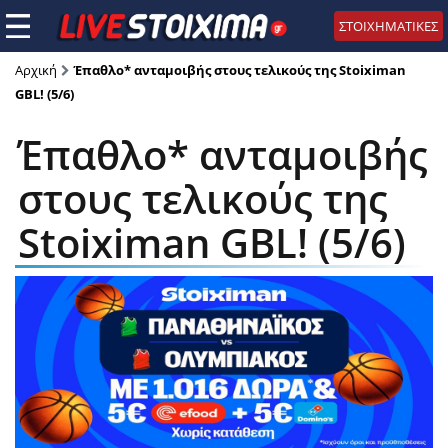
ΣΤΟΙΧΗΜΑΤΙΚΕΣ
Αρχική
Έπαθλο* ανταμοιβής στους τελικούς της Stoiximan
GBL! (5/6)
Έπαθλο* ανταμοιβής
στους τελικούς της
Stoiximan GBL! (5/6)