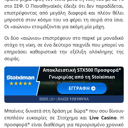
στο ΣΕΦ. Ο Παναθηναϊκός έδειξε ότι δεν παραδίδεται,
επιστρέφοντας από μεγάλη διαφορά και πλέον θέλει
μπροστά στον κόσμο του να φέρει τη σειρά στα ίσια.
Οι «αιώνιοι» ετοιμάζονται για ακόμη μία μάχη.
Οι δύο «αιώνιοι» επιστρέφουν στο παρκέ με μοναδικό
στόχο τη νίκη, σε ένα δεύτερο παιχνίδι που μπορεί να
επηρεάσει καθοριστικά την εξέλιξη ολόκληρης της
σειράς.
Αποκλειστική STX500 Προσφορά*
Γνωριμίας από τη Stoiximan
☆☆☆☆☆
★★★★★
EΓΓΡΑΦΗ
ΕΕΕΠ | 21+ | ΠΑΙΞΕ ΥΠΕΥΘΥΝΑ
Μπαίνεις δυνατά στη δράση με δώρα* που σου δίνουν
επιπλέον ευκαιρίες σε Στοίχημα και
Live Casino
. Η
προσφορά* είναι διαθέσιμη για περιορισμένο χρονικό