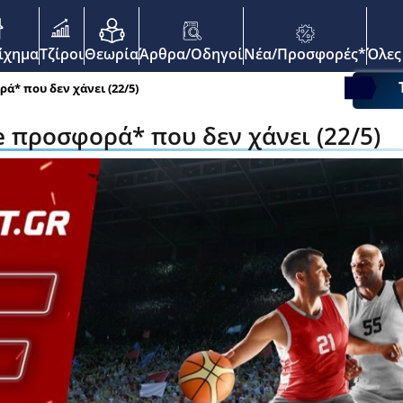
enu
οίχημα
Τζίροι
Θεωρία
Άρθρα/Οδηγοί
Νέα/Προσφορές*
Όλες
ά* που δεν χάνει (22/5)
e προσφορά* που δεν χάνει (22/5)