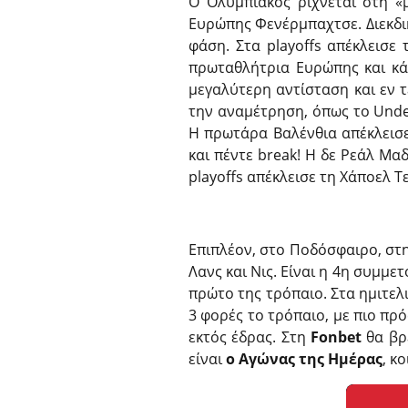
Ο Ολυμπιακός ρίχνεται στη «
Ευρώπης Φενέρμπαχτσε. Διεκδικ
φάση. Στα playoffs απέκλεισε 
πρωταθλήτρια Ευρώπης και κάτ
μεγαλύτερη αντίσταση και εν τέ
την αναμέτρηση, όπως το Unde
Η πρωτάρα Βαλένθια απέκλεισε 
και πέντε break! Η δε Ρεάλ Μα
playoffs απέκλεισε τη Χάποελ Τε
Επιπλέον, στο Ποδόσφαιρο, στη 
Λανς και Νις. Είναι η 4η συμμετ
πρώτο της τρόπαιο. Στα ημιτελι
3 φορές το τρόπαιο, με πιο πρ
εκτός έδρας. Στη
Fonbet
θα βρ
είναι
ο Αγώνας της Ημέρας
, κ