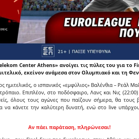
lekom Center Athens» ανοίγει τις πύλες του για το Fi
μιτελικό, εκείνον ανάμεσα στον Ολυμπιακό και τη Φενέ
ρος ημιτελικός, ο ισπανικός «εμφύλιος» Βαλένθια – Ρεάλ Μ
τρόπαιο. Επιπλέον, στο ποδόσφαιρο, Λανς και Νις (22:00
σείς, όλους τους αγώνες που παίζουν σήμερα, θα τους 
ια να κάνετε την καλύτερη δυνατή, ενώ στο live υπάρχου
Aν πάει παράταση, πληρώνεσαι!