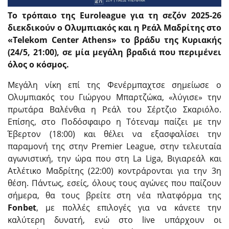
Το τρόπαιο της Euroleague για τη σεζόν 2025-26
διεκδικούν ο Ολυμπιακός και η Ρεάλ Μαδρίτης στο
«Telekom Center Athens» το βράδυ της Κυριακής
(24/5, 21:00), σε μία μεγάλη βραδιά που περιμένει
όλος ο κόσμος.
Μεγάλη νίκη επί της Φενέρμπαχτσε σημείωσε ο
Ολυμπιακός του Γιώργου Μπαρτζώκα, «λύγισε» την
πρωτάρα Βαλένθια η Ρεάλ του Σέρτζιο Σκαριόλο.
Επίσης, στο Ποδόσφαιρο η Τότεναμ παίζει με την
Έβερτον (18:00) και θέλει να εξασφαλίσει την
παραμονή της στην Premier League, στην τελευταία
αγωνιστική, την ώρα που στη La Liga, Βιγιαρεάλ και
Ατλέτικο Μαδρίτης (22:00) κοντράρονται για την 3η
θέση. Πάντως, εσείς, όλους τους αγώνες που παίζουν
σήμερα, θα τους βρείτε στη νέα πλατφόρμα της
Fonbet
, με πολλές επιλογές για να κάνετε την
καλύτερη δυνατή, ενώ στο live υπάρχουν οι