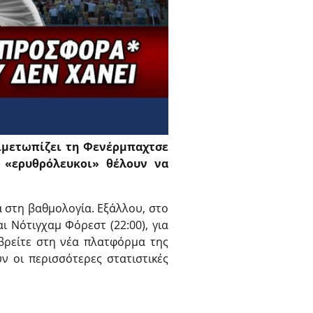
τιμετωπίζει τη Φενέρμπαχτσε
ι «ερυθρόλευκοι» θέλουν να
ά στη βαθμολογία. Εξάλλου, στο
ι Νότιγχαμ Φόρεστ (22:00), για
 βρείτε στη νέα πλατφόρμα της
ν οι περισσότερες στατιστικές