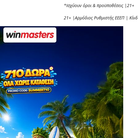
*Ισχύουν όροι & προϋποθέσεις |21+
21+ |Αρμόδιος Ρυθμιστής ΕΕΕΠ | Κίνδ