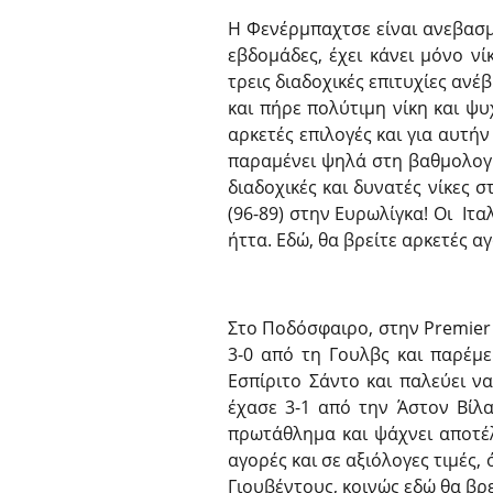
Η Φενέρμπαχτσε είναι ανεβασμ
εβδομάδες, έχει κάνει μόνο ν
τρεις διαδοχικές επιτυχίες ανέ
και πήρε πολύτιμη νίκη και ψυ
αρκετές επιλογές και για αυτήν
παραμένει ψηλά στη βαθμολογία
διαδοχικές και δυνατές νίκες 
(96-89) στην Ευρωλίγκα! Οι Ιτα
ήττα. Εδώ, θα βρείτε αρκετές αγ
Στο Ποδόσφαιρο, στην Premier
3-0 από τη Γουλβς και παρέμ
Εσπίριτο Σάντο και παλεύει να
έχασε 3-1 από την Άστον Βίλα
πρωτάθλημα και ψάχνει αποτέλ
αγορές και σε αξιόλογες τιμές,
Γιουβέντους, κοινώς εδώ θα βρε