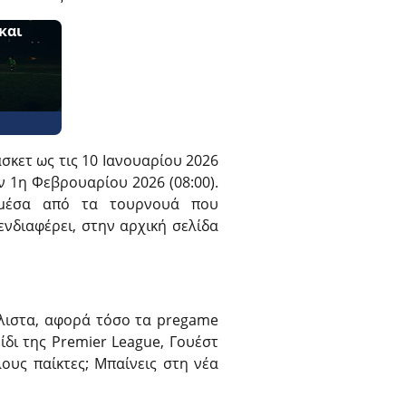
και
σκετ ως τις 10 Ιανουαρίου 2026
την 1η Φεβρουαρίου 2026 (08:00).
* μέσα από τα τουρνουά που
ενδιαφέρει, στην αρχική σελίδα
άλιστα, αφορά τόσο τα pregame
ίδι της Premier League, Γουέστ
ους παίκτες; Μπαίνεις στη νέα