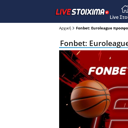
Main M
Live Στ
Αρχική
Fonbet: Euroleague προσφορ
Fonbet: Euroleagu