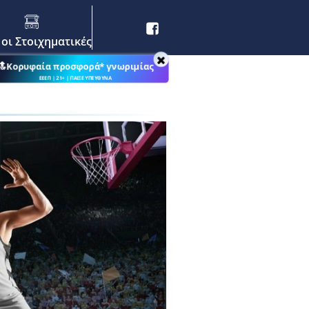
 οι Στοιχηματικές
🔝Κορυφαία προσφορά* γνωριμίας
ΕΕΕΠ | 21+ | ΠΑΙΞΕ ΥΠΕΥΘΥΝΑ