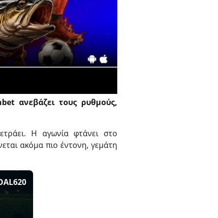
bet ανεβάζει τους ρυθμούς,
ετράει. Η αγωνία φτάνει στο
νεται ακόμα πιο έντονη, γεμάτη
OAL620