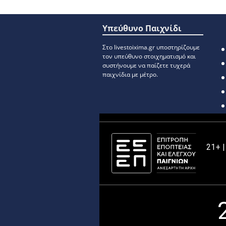
Υπεύθυνο Παιχνίδι
Στο livestoixima.gr υποστηρίζουμε
τον υπεύθυνο στοιχηματισμό και
συστήνουμε να παίζετε τυχερά
παιχνίδια με μέτρο.
21+ 