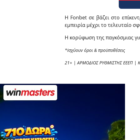
Η Fonbet σε βάζει στο επίκεν
εμπειρία μέχρι το τελευταίο σφ
Η κορύφωση της παγκόσμιας γι
*Ισχύουν όροι & προϋποθέσεις
21+ | ΑΡΜΟΔΙΟΣ ΡΥΘΜΙΣΤΗΣ ΕΕΕΠ | 