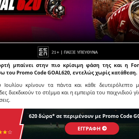
ρτή μπαίνει στην πιο κρίσιμη φάση της και η Fon
ω του Promo Code GOAL620, εντελώς χωρίς κατάθεση.
υ Ιουλίου κρίνουν τα πάντα και κάθε δευτερόλεπτο μ
ες διεκδικούν το στέμμα και η εμπειρία του παιχνιδιού γί
σεις.
620 δώρα* σε περιμένουν με Promo Code G
ΕΓΓΡΑΦΗ
☆☆☆
★★★