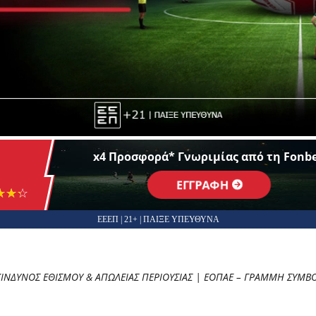
x4 Προσφορά* Γνωριμίας από τη Fonbe
ΕΓΓΡΑΦΗ
☆☆☆
★★★
ΕΕΕΠ | 21+ | ΠΑΙΞΕ ΥΠΕΥΘΥΝΑ
ΚΙΝΔΥΝΟΣ ΕΘΙΣΜΟΥ & ΑΠΩΛΕΙΑΣ ΠΕΡΙΟΥΣΙΑΣ | ΕΟΠΑΕ – ΓΡΑΜΜΗ ΣΥΜΒΟ