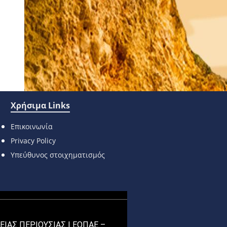
Χρήσιμα Links
Επικοινωνία
Privacy Policy
Υπεύθυνος στοιχηματισμός
ΕΙΑΣ ΠΕΡΙΟΥΣΙΑΣ |
ΕΟΠΑΕ –