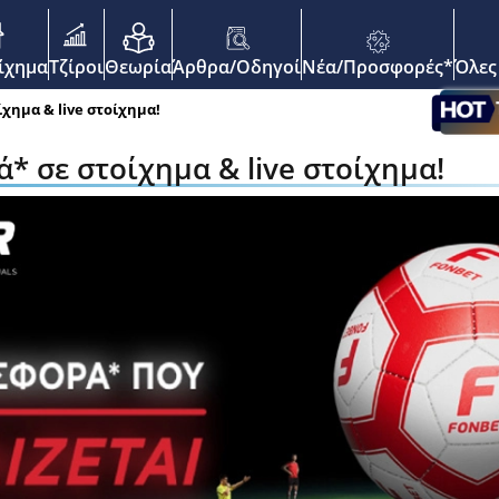
enu
οίχημα
Τζίροι
Θεωρία
Άρθρα/Οδηγοί
Νέα/Προσφορές*
Όλες
χημα & live στοίχημα!
 σε στοίχημα & live στοίχημα!