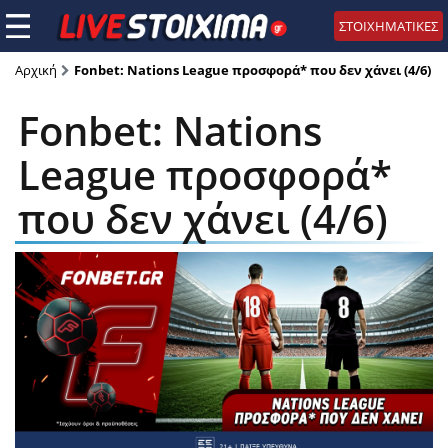
ΣΤΟΙΧΗΜΑΤΙΚΕΣ
Αρχική
Fonbet: Nations League προσφορά* που δεν χάνει (4/6)
Fonbet: Nations
League προσφορά*
που δεν χάνει (4/6)