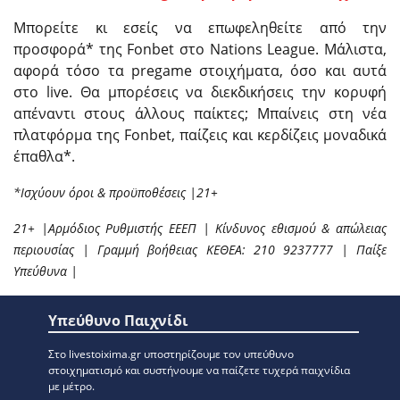
Μπορείτε κι εσείς να επωφεληθείτε από την
προσφορά* της Fonbet στο Nations League. Μάλιστα,
αφορά τόσο τα pregame στοιχήματα, όσο και αυτά
στο live. Θα μπορέσεις να διεκδικήσεις την κορυφή
απέναντι στους άλλους παίκτες; Μπαίνεις στη νέα
πλατφόρμα της Fonbet, παίζεις και κερδίζεις μοναδικά
έπαθλα*.
*Ισχύουν όροι & προϋποθέσεις |21+
21+ |Αρμόδιος Ρυθμιστής ΕΕΕΠ | Κίνδυνος εθισμού & απώλειας
περιουσίας | Γραμμή βοήθειας ΚΕΘΕΑ: 210 9237777 | Παίξε
Υπεύθυνα |
Υπεύθυνο Παιχνίδι
Στο livestoixima.gr υποστηρίζουμε τον υπεύθυνο
στοιχηματισμό και συστήνουμε να παίζετε τυχερά παιχνίδια
με μέτρο.