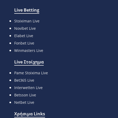
Live Betting
Stoiximan Live
Novibet Live
Elabet Live
Fonbet Live
Winmasters Live
Live Στοίχημα
Pame Stoixima Live
Bet365 Live
Interwetten Live
Betsson Live
Netbet Live
Χρήσιμα Links