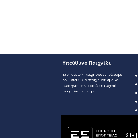
Υπεύθυνο Παιχνίδι
Στο livestoixima.gr υποστηρίζουμε
τον υπεύθυνο στοιχηματισμό και
συστήνουμε να παίζετε τυχερά
παιχνίδια με μέτρο.
21+ 