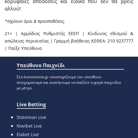
κορυφαίες αποδόσεις και ειδικά που δεν θα βρεις
αλλού!
*Ισχύουν όροι & προϋποθέσεις.
21+ | Αρμόδιος Ρυθμιστής ΕΕΕΠ | Κίνδυνος εθισμού &
απώλειας περιουσίας | Γραμμή βοήθειας ΚΕΘΕΑ: 210 9237777
| Παίξε Υπεύθυνα
Υπεύθυνο Παιχνίδι
Στο livestoixima.gr υποστηρίζουμε τον υπεύθυνο
στοιχηματισμό και συστήνουμε να παίζετε τυχερά παιχνίδια
με μέτρο.
Live Betting
Stoiximan Live
Novibet Live
Elabet Live