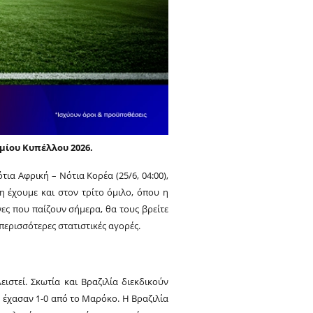
μίου Κυπέλλου 2026.
τια Αφρική – Νότια Κορέα (25/6, 04:00),
η έχουμε και στον τρίτο όμιλο, όπου η
ώνες που παίζουν σήμερα, θα τους βρείτε
 περισσότερες στατιστικές αγορές.
ειστεί. Σκωτία και Βραζιλία διεκδικούν
κή έχασαν 1-0 από το Μαρόκο. Η Βραζιλία