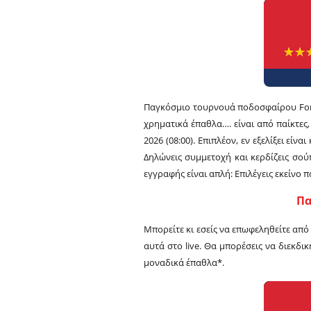
☆☆
★★
Παγκόσμιο τουρνουά ποδοσφαίρου
Fo
χρηματικά έπαθλα…. είναι από παίκτες,
2026 (08:00). Επιπλέον, εν εξελίξει είνα
Δηλώνεις συμμετοχή και κερδίζεις σού
εγγραφής είναι απλή: Επιλέγεις εκείνο 
Πα
Μπορείτε κι εσείς να επωφεληθείτε απ
αυτά στο live. Θα μπορέσεις να διεκδι
μοναδικά έπαθλα*.