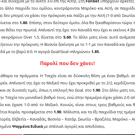
και συνέχισε με το άνετο 3-0 επί της Αϊτής. Στη
Fonbet
υπάρχουν αρκετές 
Στο άλλο παιχνίδι του ομίλου, κοντράρονται Μαρόκο και Αϊτή, σε παιχνίδ
α) δεν μπορεί να χάσει την πρόκριση και παίζει με την Αϊτή (1-0 από Σκωτία,
ίνεται στο
1.80
. Επίσης, στον δεύτερο όμιλο, όλα θα ξεκαθαρίσουν τώρα. 
και θέλει την πρωτιά. Απέναντί της έχει τον Καναδά που έχει κι εκείνος 4 β
να σκοράρουν
Over
1,5, δίνεται στο
5.60
. Το άλλο ματς είναι αυτό ανάμεσ
κήσουν την πρόκριση. Η Βοσνία ξεκίνησε με το 1-1 με τον Καναδά και έχασε
αδά με το βαρύ 6-0. Η αγορά
Goal
/
Goal
«πληρώνει»
1.85
.
Παρολί που δεν χάνει!
εκάθαρα τα πράγματα. Η Τσεχία είναι σε δύσκολη θέση με έναν βαθμό, α
ρέα. Απέναντί της έχει το Μεξικό που έχει προκριθεί με το 2/2, κερδίζοντα
αι σε δυνατές τιμές, όπως η επιλογή
No
Goal
, στο
1.90
. Στο άλλο ματς το
ην Τσεχία τον μοναδικό βαθμό τους, ενώ στην πρεμιέρα είχαν χάσει 2-0 α
χία και έχασε 1-0 από το Μεξικό. Κοινώς, είναι στους τρεις βαθμούς και 
ότια Κορέα, προσφέρεται στο
1.90
. Μάλιστα, και τα έξι παιχνίδια της ημ
Κορέα, Ελβετία – Καναδάς, Βοσνία – Κατάρ, Σκωτία – Βραζιλία, Μαρόκο – Αϊ
απημένα
Ψαγμένα Ειδικά
με σπέσιαλ αγορές και αποδόσεις.