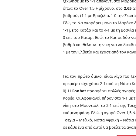
ξεκίνησε με το 1-1 απέναντι στο Μαρόκο 
όπως το
Over
1,5 Ημίχρονο, στο
2.65
. 
βαθμούς (1-1 με Βραζιλία, 1-0 την Σκωτί
Εδώ, το Να σκοράρει μόνο το Μαρόκο δ
1-1 με το Κατάρ και το 4-1 με τη Βοσνία 
0 επί του Κατάρ. Εδώ, το Και οι δύο 
βαθμό και θέλουν τη νίκη για να διεκδι
1 με την Ελβετία και έχασε από τον Καν
Για τον πρώτο όμιλο, είναι λίγο πιο ξ
πρεμιέρα είχε χάσει 2-1 από τη Νότια Κο
0). Η
Fonbet
προσφέρει πολλές αγορές κ
Κορέα. Οι Αφρικανοί πήραν στο 1-1 με τ
νίκη στο Μουντιάλ, το 2-1 επί της Τσε
επόμενη φάση. Εδώ, η αγορά
Over
1,5 Ν
Τσεχία – Μεξικό, Νότια Αφρική – Νότια 
σε κάθε ένα από αυτά θα βρείτε τα αγ