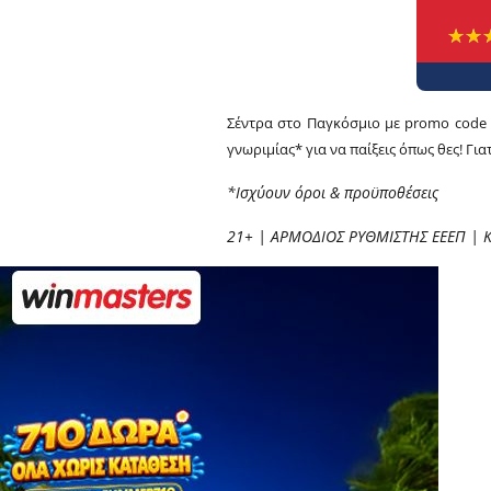
☆☆
★★
Σέντρα στο Παγκόσμιο με
promo
code
γνωριμίας* για να παίξεις όπως θες! Για
*Ισχύουν όροι & προϋποθέσεις
21+ | ΑΡΜΟΔΙΟΣ ΡΥΘΜΙΣΤΗΣ ΕΕΕΠ | 