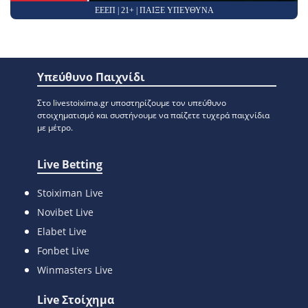
ΕΕΕΠ | 21+ | ΠΑΙΞΕ ΥΠΕΥΘΥΝΑ
Υπεύθυνο Παιχνίδι
Στο livestoixima.gr υποστηρίζουμε τον υπεύθυνο
στοιχηματισμό και συστήνουμε να παίζετε τυχερά παιχνίδια
με μέτρο.
Live Betting
Stoiximan Live
Novibet Live
Elabet Live
Fonbet Live
Winmasters Live
Live Στοίχημα