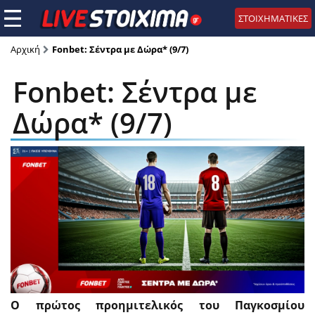
ΣΤΟΙΧΗΜΑΤΙΚΕΣ
Αρχική
Fonbet: Σέντρα με Δώρα* (9/7)
Fonbet: Σέντρα με
Δώρα* (9/7)
Ο πρώτος προημιτελικός του Παγκοσμίου